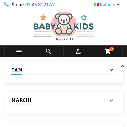
Phone:
03 45 81 21 47

Italiano
0



shopping_cart
CAM
MARCHI