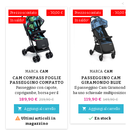
<
Prezzo scontato
- 30,00 €
Prezzo scontato
- 30,00 €
In saldo!
In saldo!
MARCA:
CAM
MARCA:
CAM
CAM COMPASS FOGLIE
PASSEGGINO CAM
PASSEGGINO COMPATTO
GIRAMONDO BLUE
Passeggino con capote,
Il passeggino Cam Giramondo
coprigambe, borsa per il
ha uno schienale multiposizione
trasporto, zanzariera,
utilizzabile dalla nascita fino a 36
Prezzo
Prezzo
Prezzo
Prezzo
189,90 €
119,90 €
219,90 €
149,90 €
parapioggia, cestino.
mesi.
base
base


Aggiungi al carrello
Aggiungi al carrello


Ultimi articoli in
En stock
magazzino