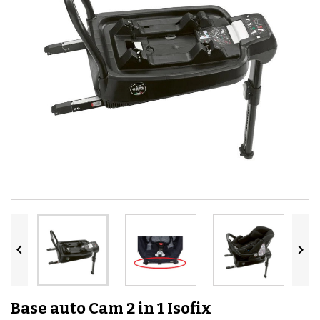


Base auto Cam 2 in 1 Isofix