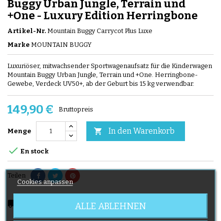
Buggy Urban Jungle, Terrain und
+One - Luxury Edition Herringbone
Artikel-Nr.
Mountain Buggy Carrycot Plus Luxe
Marke
MOUNTAIN BUGGY
Luxuriöser, mitwachsender Sportwagenaufsatz für die Kinderwagen
Mountain Buggy Urban Jungle, Terrain und +One. Herringbone-
Gewebe, Verdeck UV50+, ab der Geburt bis 15 kg verwendbar.
149,90 €
Bruttopreis
In den Warenkorb

Menge

En stock
Teilen
Cookies anpassen
local_shipping
Delivery expected from 11.08.2026
ALLE ABLEHNEN