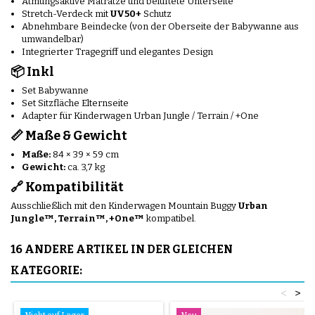
Atmungsaktive Matratze und belüftete Unterseite
Stretch-Verdeck mit
UV50+
Schutz
Abnehmbare Beindecke (von der Oberseite der Babywanne aus
umwandelbar)
Integrierter Tragegriff und elegantes Design
📦 Inkl
Set Babywanne
Set Sitzfläche Elternseite
Adapter für Kinderwagen Urban Jungle / Terrain / +One
📏 Maße & Gewicht
Maße:
84 × 39 × 59 cm
Gewicht:
ca. 3,7 kg
🔗 Kompatibilität
Ausschließlich mit den Kinderwagen Mountain Buggy
Urban
Jungle™, Terrain™, +One™
kompatibel.
16 ANDERE ARTIKEL IN DER GLEICHEN
KATEGORIE:
<
>