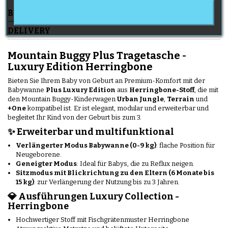
BESCHREIBUNG
ARTIKELDETAILS
DELIVERY
Mountain Buggy Plus Tragetasche -
Luxury Edition Herringbone
Bieten Sie Ihrem Baby von Geburt an Premium-Komfort mit der
Babywanne
Plus Luxury Edition
aus
Herringbone-Stoff
, die mit
den Mountain Buggy-Kinderwagen
Urban Jungle
,
Terrain
und
+One
kompatibel ist. Er ist elegant, modular und erweiterbar und
begleitet Ihr Kind von der Geburt bis zum 3.
✨ Erweiterbar und multifunktional
Verlängerter Modus Babywanne (0-9 kg)
: flache Position für
Neugeborene.
Geneigter Modus
: Ideal für Babys, die zu Reflux neigen.
Sitzmodus mit Blickrichtung zu den Eltern (6 Monate bis
15 kg)
: zur Verlängerung der Nutzung bis zu 3 Jahren.
💎 Ausführungen Luxury Collection -
Herringbone
Hochwertiger Stoff mit Fischgrätenmuster Herringbone