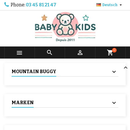
Phone:
03 45 81 21 47

Deutsch
0



shopping_cart
MOUNTAIN BUGGY
MARKEN