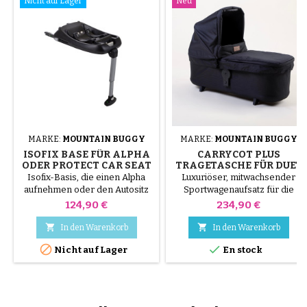
Nicht auf Lager
Neu
MARKE:
MOUNTAIN BUGGY
MARKE:
MOUNTAIN BUGGY
ISOFIX BASE FÜR ALPHA
CARRYCOT PLUS
ODER PROTECT CAR SEAT
TRAGETASCHE FÜR DUET
V4 - KAVIARFARBEN
Isofix-Basis, die einen Alpha
Luxuriöser, mitwachsender
(HERITAGE COLLECTION)
aufnehmen oder den Autositz
Sportwagenaufsatz für die
vor Phil und Teds und Mountain
Kinderwagen Mountain Buggy
Preis
Preis
124,90 €
234,90 €
Buggy schützen kann
Urban Jungle, Terrain und
+One. Herringbone-Gewebe,


In den Warenkorb
In den Warenkorb
Verdeck UV50+, ab der Geburt


Nicht auf Lager
En stock
bis 15 kg verwendbar.