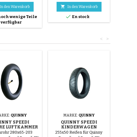
estigen können


In den Warenkorb
In den Warenkorb
I

och wenige Teile
En stock
verfügbar
<
>
ARKE:
QUINNY
MARKE:
QUINNY
INNY SPEEDI
QUINNY SPEEDI
RE LUFTKAMMER
KINDERWAGEN
VORDERREIFEN
nrohr 280x65-203
255x50 Reifen für Quinny