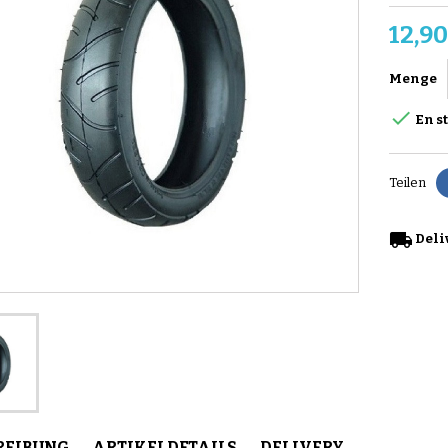
12,90
Menge

En s
Teilen
local_shipping
Deliv
REIBUNG
ARTIKELDETAILS
DELIVERY