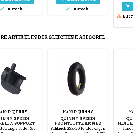
bef
Teile aus Stahl ( grau ) Die



En stock
En stock
Montage des Reifens erfolgt
ohne Werkzeug und nur mit

Nur n
der Hand, so dass der
Schlauch nicht durchstochen
werden muss.
RE ARTIKEL IN DER GLEICHEN KATEGORIE:
ARKE:
QUINNY
MARKE:
QUINNY
M
INNY SPEEDI
QUINNY SPEEDI
QU
RELLA SUPPORT
FRONTLUFTKAMMER
HINTE
tützung, mit der Sie
Schlauch 255x50 Kinderwagen
Inne