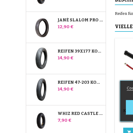
Reifen fü
JANÉ SLALOM PRO UND POWERTWIN KINDERWAGENREIFEN
Preis
VIELLE
12,90 €
REIFEN 39X177 KOMPATIBEL MIT BUGABOO DONKEY KINDERWAGEN - FÜR VORDERRAD
Preis
14,90 €
REIFEN 47-203 KOMPATIBEL MIT BUGABOO DONKEY KINDERWAGEN - FÜR HINTERRAD
Coo
Preis
14,90 €
KI
FAH
Kind
WHIZ RED CASTLE HINTERES INNENROHR
Preis
7,90 €
