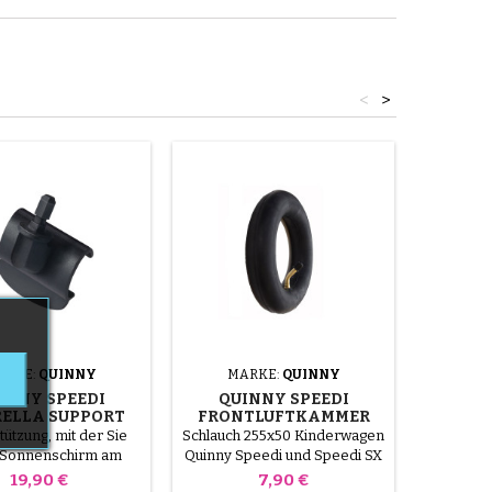
<
>
ARKE:
QUINNY
MARKE:
QUINNY
MA
INNY SPEEDI
QUINNY SPEEDI
QUI
ELLA SUPPORT
FRONTLUFTKAMMER
HINTE
ützung, mit der Sie
Schlauch 255x50 Kinderwagen
Innen
 Sonnenschirm am
Quinny Speedi und Speedi SX
Quinny S
Speedi Kinderwagen
K
Preis
Preis
19,90 €
7,90 €