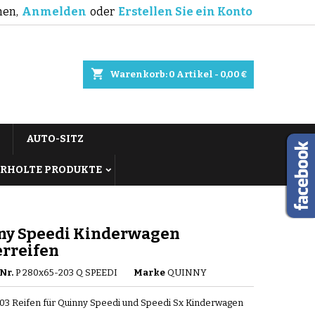
en,
Anmelden
oder
Erstellen Sie ein Konto
shopping_cart
Warenkorb:
0
Artikel - 0,00 €
AUTO-SITZ
RHOLTE PRODUKTE
ny Speedi Kinderwagen
erreifen
Nr.
P 280x65-203 Q SPEEDI
Marke
QUINNY
03 Reifen für Quinny Speedi und Speedi Sx Kinderwagen