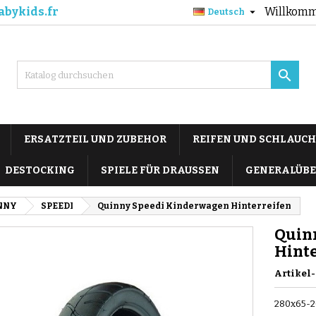
abykids.fr
Willkomm

Deutsch

ERSATZTEIL UND ZUBEHOR
REIFEN UND SCHLAUCH
DESTOCKING
SPIELE FÜR DRAUSSEN
GENERALÜBE
NNY
SPEEDI
Quinny Speedi Kinderwagen Hinterreifen
Quin
Hint
Artikel-
280x65-2