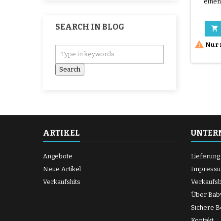
eine
Quinny
be
SEARCH IN BLOG


Nur 
ARTIKEL
UNTER
Angebote
Lieferung
Neue Artikel
Impress
Verkaufshits
Verkaufs
Über Bab
Sichere B
Kontakt