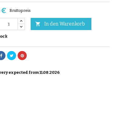
 €
Bruttopreis
In den Warenkorb

tock
ery expected from 11.08.2026