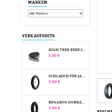
MARKEN
VERKAUFSHITS
HIGH TREK BÉBÉ CONFORT SCHLAUCH
Preis
5,30 €
SCHLAUCH FÜR JANÉ SLALOM PRO UND POWERTWIN KINDERWAGEN
Preis
7,90 €
BUGABOO DONKEY KINDERWAGEN FRONT INNENROHR
Preis
7,90 €
BESCH