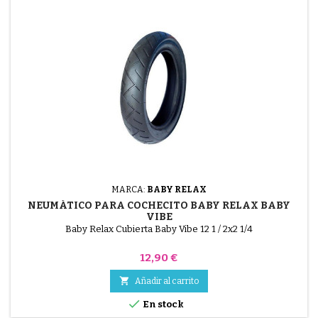
MARCA:
BABY RELAX
NEUMÁTICO PARA COCHECITO BABY RELAX BABY
VIBE
Baby Relax Cubierta Baby Vibe 12 1 / 2x2 1/4
Precio
12,90 €

Añadir al carrito

En stock