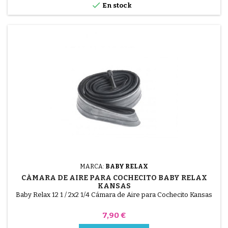

En stock
MARCA:
BABY RELAX
CÁMARA DE AIRE PARA COCHECITO BABY RELAX
KANSAS
Baby Relax 12 1 / 2x2 1/4 Cámara de Aire para Cochecito Kansas
Precio
7,90 €