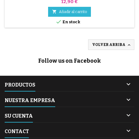
Precio
12,90 €

Añadir al carrito

En stock

VOLVER ARRIBA
Follow us on Facebook

PRODUCTOS

NUESTRA EMPRESA

SU CUENTA

CONTACT