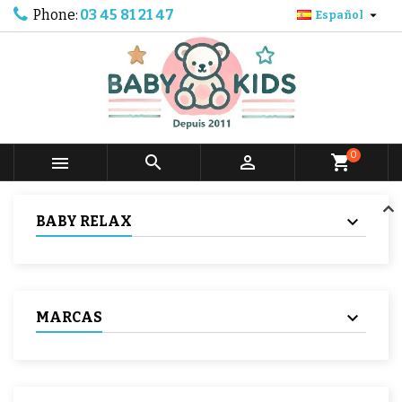
Phone:
03 45 81 21 47

Español
0



shopping_cart
BABY RELAX
MARCAS