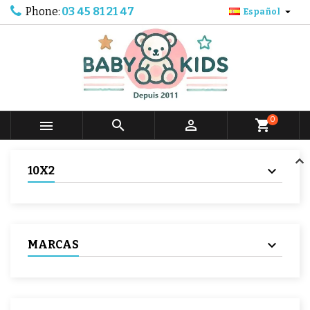
Phone:
03 45 81 21 47

Español
0



shopping_cart
10X2
MARCAS