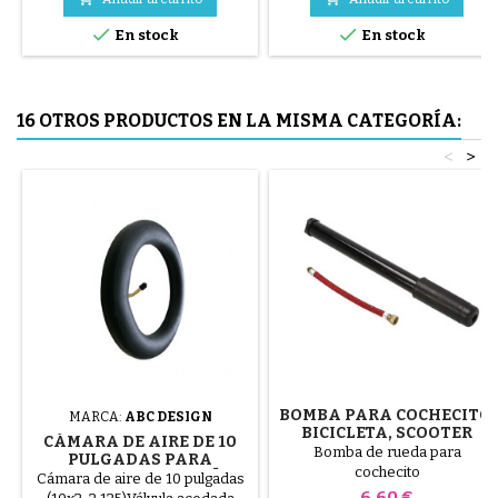
azul o 3 piezas de acero ( gris )


En stock
En stock
El neumático se monta a mano,
sin herramientas, para evitar
pinchar la cámara de aire.
16 OTROS PRODUCTOS EN LA MISMA CATEGORÍA:
<
>
BOMBA PARA COCHECITO,
MARCA:
ABC DESIGN
BICICLETA, SCOOTER
CÁMARA DE AIRE DE 10
Bomba de rueda para
PULGADAS PARA
cochecito
COCHECITO DE DISEÑO
Cámara de aire de 10 pulgadas
ABC
Precio
6,60 €