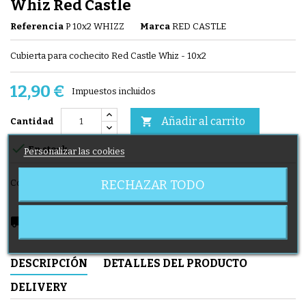
Whiz Red Castle
Referencia
P 10x2 WHIZZ
Marca
RED CASTLE
Cubierta para cochecito Red Castle Whiz - 10x2
12,90 €
Impuestos incluidos
Añadir al carrito

Cantidad

En stock
Personalizar las cookies
RECHAZAR TODO
Compartir
local_shipping
Delivery expected from 11/08/2026
DESCRIPCIÓN
DETALLES DEL PRODUCTO
DELIVERY