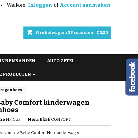
Welkom,
Inloggen
of
Account aanmaken

shopping_cart
Winkelwagen:
0
Producten - € 0,00
BINNENBANDEN
AUTO ZETEL
E PRODUCTEN
 regenhoes
Baby Comfort kinderwagen
nhoes
tie
HP Noa
Merk
BÉBÉ CONFORT
s voor de Bébé Confort Noa kinderwagen