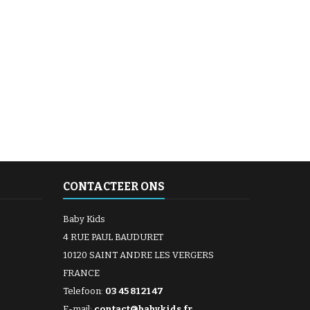
CONTACTEER ONS
Baby Kids
4 RUE PAUL BAUDURET
10120 SAINT ANDRE LES VERGERS
FRANCE
Telefoon:
03 45 81 21 47
E-mail:
contact@babykids.fr