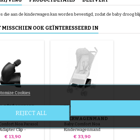
 die aan de kinderwagen kan worden bevestigd, zodat de baby droog blij
T MISSCHIEN OOK GEÏNTERESSEERD IN
tomize Cookies
K:
BÉBÉ CONFORT
MERK:
BÉBÉ CONFORT
REJECT ALL
 BABY COMFORT
BABY COMFORT NOA
INDERWAGEN
KINDERWAGENMAND
PARASOL
onfort Noa Parasol
Baby Comfort Noa
DERSTEUNING
Adapter Clip -
Kinderwagenmand
Prijs
Prijs
€ 13,90
€ 33,90