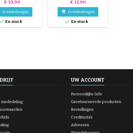
Prijs
Prijs
€ 33,90
€ 13,90

In winkelwagen
In winkelwagen


En stock
En stock
DRIJF
UW ACCOUNT
Persoonlijke Info
e mededeling
Geretourneerde producten
oorwaarden
Bestellingen
yKids
Creditnota's
taling
Adressen
er ons
Waardebonnen