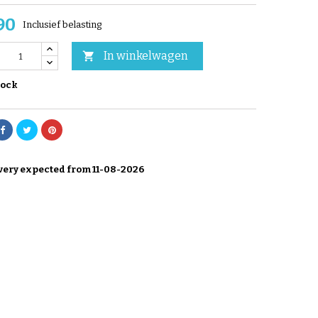
90
Inclusief belasting
In winkelwagen

tock
very expected from 11-08-2026