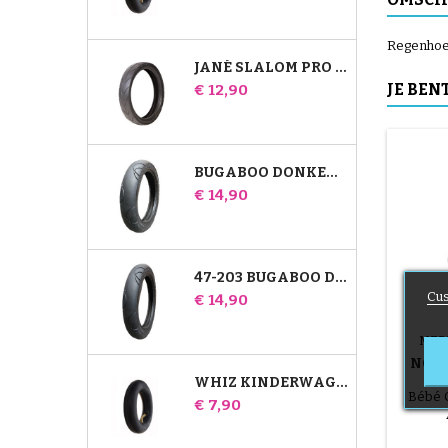
Regenhoes
JANÉ SLALOM PRO EN POWERTWIN KINDERWAGENBAND
Prijs
JE BEN
€ 12,90
BUGABOO DONKEY 39X177 COMPATIBELE KINDERWAGENBAND - VOOR VOORWIEL
Prijs
€ 14,90
47-203 BUGABOO DONKEY-WANDELWAGENCOMPATIBELE BAND - VOOR ACHTERWIEL
Cus
Prijs
€ 14,90
MER
NOA
K
WHIZ KINDERWAGEN ACHTER BINNENBAND RED CASTLE
Bébé C
Prijs
€ 7,90
ON