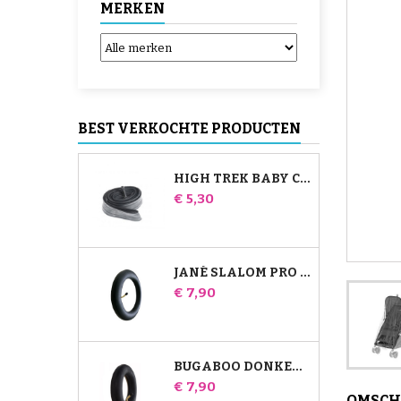
MERKEN
BEST VERKOCHTE PRODUCTEN
HIGH TREK BABY COMFORT BINNENBAND
Prijs
€ 5,30
JANÉ SLALOM PRO EN POWERTWIN KINDERWAGEN BINNENBAND
Prijs
€ 7,90
BUGABOO DONKEY KINDERWAGEN LUCHTKAMER VOOR
Prijs
€ 7,90
OMSCH