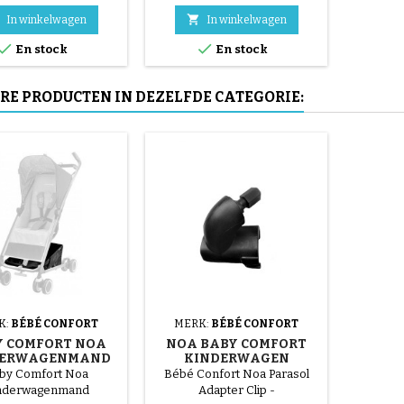

In winkelwagen
In winkelwagen


En stock
En stock
RE PRODUCTEN IN DEZELFDE CATEGORIE:
K:
BÉBÉ CONFORT
MERK:
BÉBÉ CONFORT
Y COMFORT NOA
NOA BABY COMFORT
DERWAGENMAND
KINDERWAGEN
PARASOL
by Comfort Noa
Bébé Confort Noa Parasol
ONDERSTEUNING
nderwagenmand
Adapter Clip -