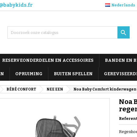
@babykids.fr
Nederlands

RESERVEONDERDELEN EN ACCESSOIRES
BANDEN EN 
EN
OPRUIMING
BUITEN SPELLEN
GEREVISEERD
BÉBÉ CONFORT
NEE EEN
Noa Baby Comfort kinderwagen
Noa 
rege
Referen
Regenhoe