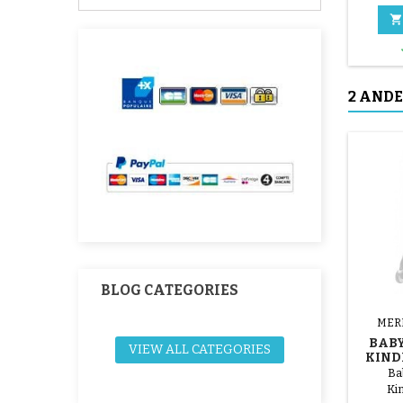

2 ANDE
BLOG CATEGORIES
MER
BAB
VIEW ALL CATEGORIES
KIN
Ba
Ki