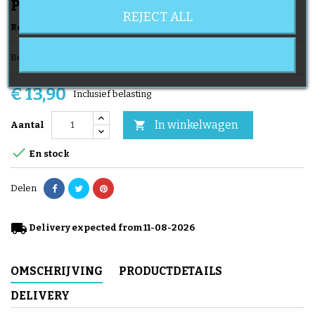
Parasol Ondersteuning
REJECT ALL
Referentie
Clip Noa
Merk
BÉBÉ CONFORT
Bébé Confort Noa Parasol Adapter Clip -
€ 13,90
Inclusief belasting
In winkelwagen

Aantal

En stock
Delen
local_shipping
Delivery expected from 11-08-2026
OMSCHRIJVING
PRODUCTDETAILS
DELIVERY