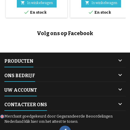
video om te voorkomen dat je


In winkelwagen
In winkelwagen
tijdens de montage in de


En stock
En stock
binnenband boort.
Montagevideo.
Volg ons op Facebook

PRODUCTEN

ONS BEDRIJF

UW ACCOUNT

CONTACTEER ONS
Merchant goedgekeurd door Gegarandeerde Beoordelingen
Nederland
klik hier om het attest te tonen
.