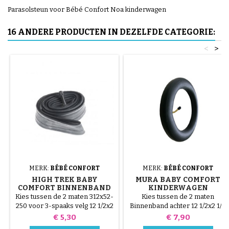
Parasolsteun voor Bébé Confort Noa kinderwagen
16 ANDERE PRODUCTEN IN DEZELFDE CATEGORIE:
<
>
MERK:
BÉBÉ CONFORT
MERK:
BÉBÉ CONFORT
HIGH TREK BABY
MURA BABY COMFORT
COMFORT BINNENBAND
KINDERWAGEN
BINNENBAND
Kies tussen de 2 maten 312x52-
Kies tussen de 2 maten
250 voor 3-spaaks velg 12 1/2x2
Binnenband achter 12 1/2x2 1/4
1/4 voor fietstype metalen
Voorbuis 10x2.125
Prijs
Prijs
€ 5,30
€ 7,90
spaakvelg Zie onderstaande