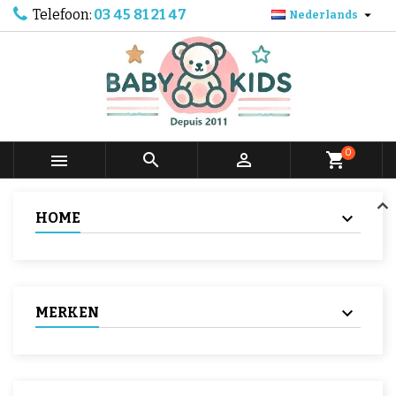
Telefoon:
03 45 81 21 47

Nederlands
0



shopping_cart
HOME
MERKEN