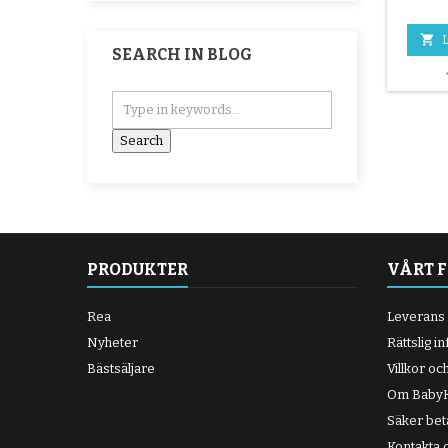

L
SEARCH IN BLOG
PRODUKTER
VÅRT 
Rea
Leverans
Nyheter
Rättslig i
Bästsäljare
Villkor oc
Om BabyK
Säker bet
Kontakta 