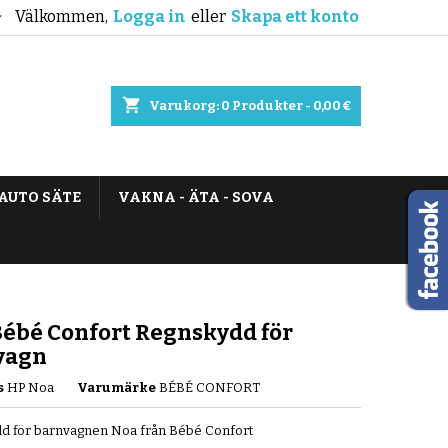
Välkommen,
Logga in
eller
Skapa ett konto

shopping_cart
Varukorg:
0
Produkter - 0,00 €
AUTO SÄTE
VAKNA - ÄTA - SOVA
ébé Confort Regnskydd för
vagn
s
HP Noa
Varumärke
BÉBÉ CONFORT
d för barnvagnen Noa från Bébé Confort