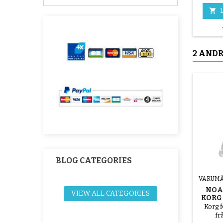

L
2 AND
BLOG CATEGORIES
VARUMÄ
NOA
VIEW ALL CATEGORIES
KORG
Korg 
fr