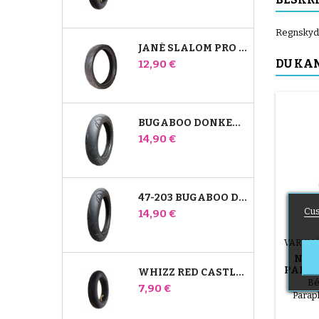
Regnskydd
JANÉ SLALOM PRO OCH POWERTWIN BARNVAGNSDÄCK
Pris
DU KA
12,90 €
BUGABOO DONKEY 39X177 KOMPATIBELT BARNVAGNSDÄCK - FÖR FRAMHJUL
Pris
14,90 €
47-203 BUGABOO DONKEY BARNVAGN KOMPATIBELT DÄCK - FÖR BAKHJUL
Cus
Pris
14,90 €
VARUMÄ
NOA
PARA
WHIZZ RED CASTLE BARNVAGN BAKRE INNERRÖR
Bé
Pris
7,90 €
Parap