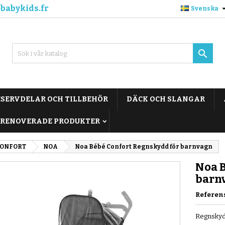
babykids.fr
Svenska

ESERVDELAR OCH TILLBEHÖR
DÄCK OCH SLANGAR
RENOVERADE PRODUKTER
CONFORT
NOA
Noa Bébé Confort Regnskydd för barnvagn
Noa B
barn
Referen
Regnskyd