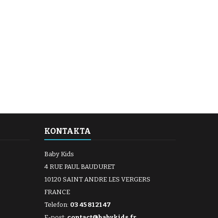
KONTAKTA
Baby Kids
4 RUE PAUL BAUDURET
10120 SAINT ANDRE LES VERGERS
FRANCE
Telefon:
03 45 81 21 47
E-post:
contact@babykids.fr