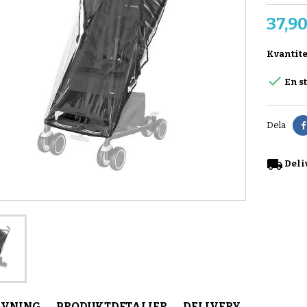
37,90
Kvantite

En s
Dela
local_shipping
Deli
IVNING
PRODUKTDETALJER
DELIVERY