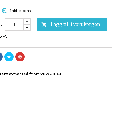
 €
Inkl. moms
Lägg till i varukorgen

t
tock
very expected from 2026-08-11