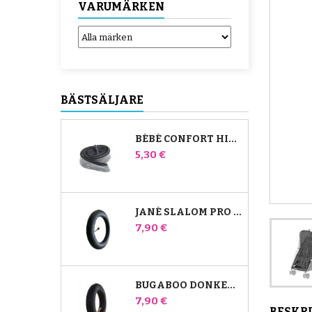
VARUMÄRKEN
BÄSTSÄLJARE
BÉBÉ CONFORT HIGH TREK INNERRÖR
Pris
5,30 €
JANÉ SLALOM PRO OCH POWERTWIN INNERRÖR FÖR BARNVAGNAR
Pris
7,90 €
BUGABOO DONKEY BARNVAGN FRÄMRE INNERRÖR
Pris
7,90 €
BESKR