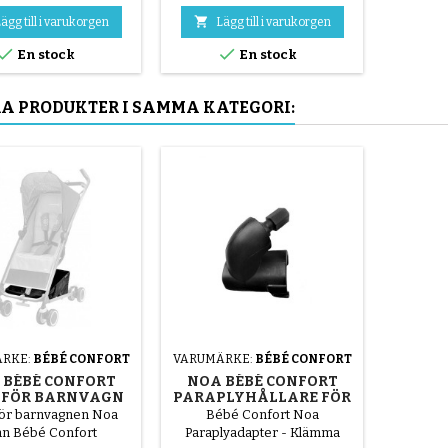

ägg till i varukorgen
Lägg till i varukorgen


En stock
En stock
RA PRODUKTER I SAMMA KATEGORI:
RKE:
BÉBÉ CONFORT
VARUMÄRKE:
BÉBÉ CONFORT
 BÉBÉ CONFORT
NOA BÉBÉ CONFORT
 FÖR BARNVAGN
PARAPLYHÅLLARE FÖR
BARNVAGN
för barnvagnen Noa
Bébé Confort Noa
ån Bébé Confort
Paraplyadapter - Klämma