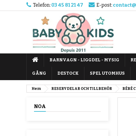
Telefon:
03 45 81 21 47
E-post:
contact@
BARNVAGN - LIGGDEL - MYSIG
R
GÅNG
DESTOCK
SPEL UTOMHUS
Hem
RESERVDELAR OCH TILLBEHÖR
BÉBÉ 
NOA