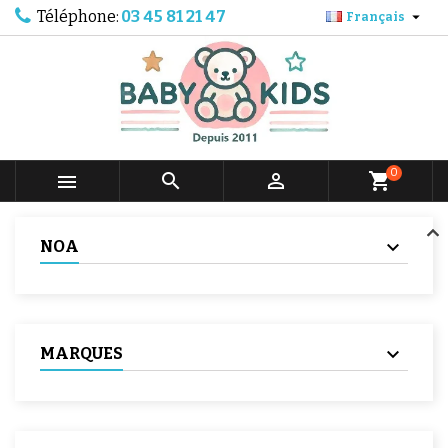
Téléphone:
03 45 81 21 47

Français
0



shopping_cart
NOA
MARQUES