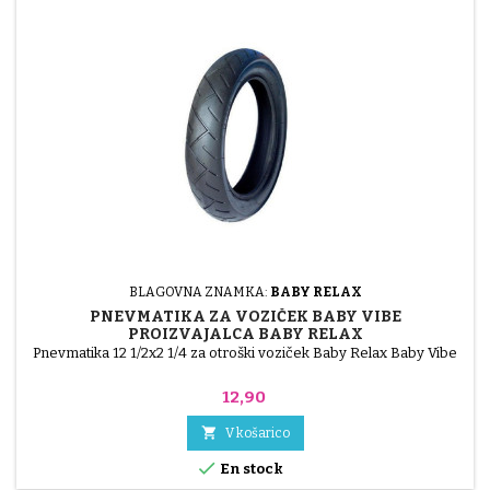
BLAGOVNA ZNAMKA:
BABY RELAX
PNEVMATIKA ZA VOZIČEK BABY VIBE
PROIZVAJALCA BABY RELAX
Pnevmatika 12 1/2x2 1/4 za otroški voziček Baby Relax Baby Vibe
Cena
12,90

V košarico

En stock