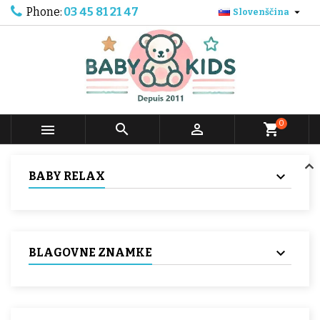
Phone:
03 45 81 21 47

Slovenščina
0



shopping_cart
BABY RELAX
BLAGOVNE ZNAMKE