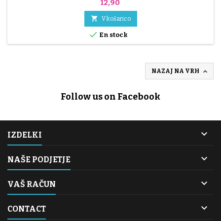
Cena
12,90

V košarico

En stock

NAZAJ NA VRH
Follow us on Facebook

IZDELKI

NAŠE PODJETJE

VAŠ RAČUN

CONTACT