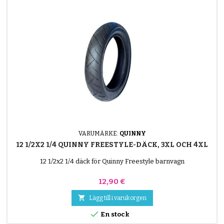
VARUMÄRKE:
QUINNY
12 1/2X2 1/4 QUINNY FREESTYLE-DÄCK, 3XL OCH 4XL
12 1/2x2 1/4 däck för Quinny Freestyle barnvagn
Pris
12,90 €

Lägg till i varukorgen

En stock