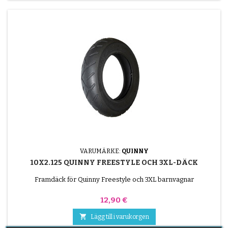
VARUMÄRKE:
QUINNY
10X2.125 QUINNY FREESTYLE OCH 3XL-DÄCK
Framdäck för Quinny Freestyle och 3XL barnvagnar
Pris
12,90 €

Lägg till i varukorgen