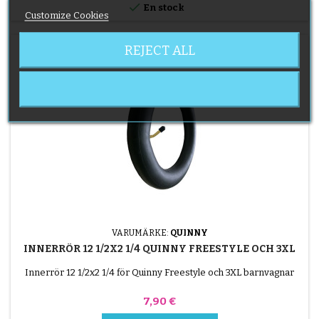

En stock
Customize Cookies
REJECT ALL
VARUMÄRKE:
QUINNY
INNERRÖR 12 1/2X2 1/4 QUINNY FREESTYLE OCH 3XL
Innerrör 12 1/2x2 1/4 för Quinny Freestyle och 3XL barnvagnar
Pris
7,90 €