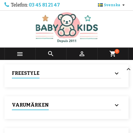
Telefon:
03 45 81 21 47

Svenska
0



shopping_cart
FREESTYLE
VARUMÄRKEN