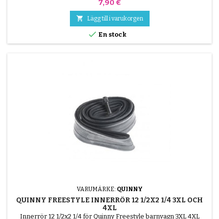
Pris
7,90 €

Lägg till i varukorgen

En stock
VARUMÄRKE:
QUINNY
QUINNY FREESTYLE INNERRÖR 12 1/2X2 1/4 3XL OCH
4XL
Innerrör 12 1/2x2 1/4 för Quinny Freestyle barnvagn 3XL 4XL