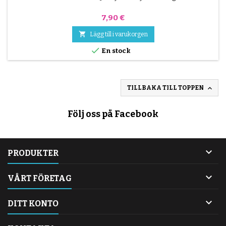
Pris
7,90 €

Lägg till i varukorgen

En stock

TILLBAKA TILL TOPPEN
Följ oss på Facebook

PRODUKTER

VÅRT FÖRETAG

DITT KONTO