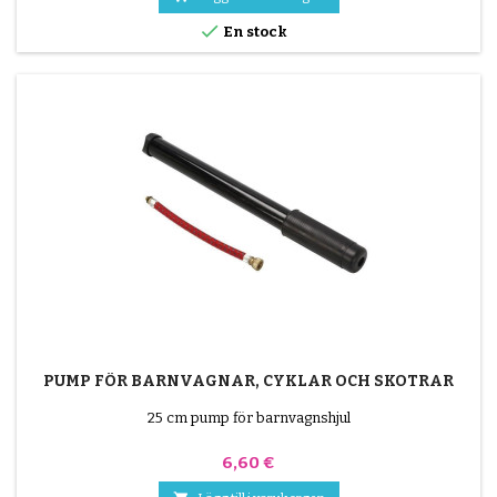
lappens klibbiga yta...

En stock
PUMP FÖR BARNVAGNAR, CYKLAR OCH SKOTRAR
25 cm pump för barnvagnshjul
Pris
6,60 €