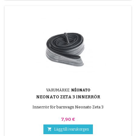
VARUMÄRKE:
NÉONATO
NEONATO ZETA 3 INNERRÖR
Innerrör för barnvagn Neonato Zeta 3
Pris
7,90 €

Lägg till i varukorgen