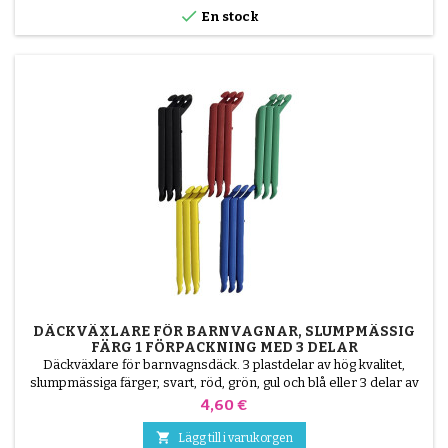
lappens klibbiga yta...

En stock
DÄCKVÄXLARE FÖR BARNVAGNAR, SLUMPMÄSSIG
FÄRG 1 FÖRPACKNING MED 3 DELAR
Däckväxlare för barnvagnsdäck. 3 plastdelar av hög kvalitet,
slumpmässiga färger, svart, röd, grön, gul och blå eller 3 delar av
stål ( grå ) Däcket monteras för hand, utan verktyg, för att undvika
Pris
4,60 €
punktering av innerslangen.

Lägg till i varukorgen