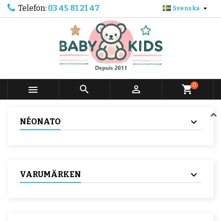
Telefon:
03 45 81 21 47

Svenska
0



shopping_cart
NÉONATO
VARUMÄRKEN