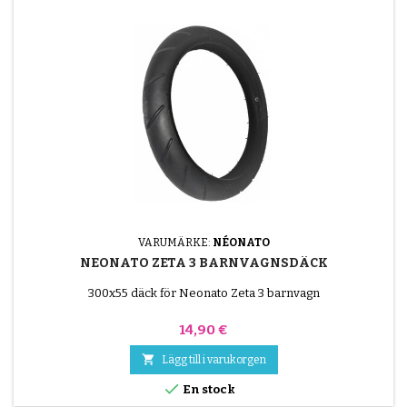
VARUMÄRKE:
NÉONATO
NEONATO ZETA 3 BARNVAGNSDÄCK
300x55 däck för Neonato Zeta 3 barnvagn
Pris
14,90 €

Lägg till i varukorgen

En stock