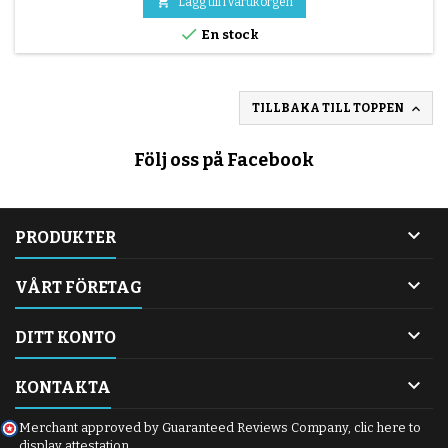

Lägg till i varukorgen

En stock

TILLBAKA TILL TOPPEN
Följ oss på Facebook

PRODUKTER

VÅRT FÖRETAG

DITT KONTO

KONTAKTA
Merchant approved by Guaranteed Reviews Company,
clic here to
display attestation
.