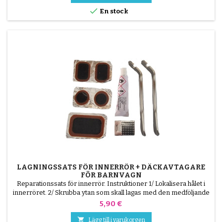

En stock
LAGNINGSSATS FÖR INNERRÖR + DÄCKAVTAGARE
FÖR BARNVAGN
Reparationssats för innerrör. Instruktioner 1/ Lokalisera hålet i
innerröret. 2/ Skrubba ytan som skall lagas med den medföljande
skrapan. 3/ Avfetta, rengör och torka ytan. 4/ Fördela limmet jämnt
Pris
5,90 €
runt hålet. 5/ Vänta ca 1 minut tills limmet inte längre är glänsande.
6/ Placera lappen i mitten av hålet (utan att vidröra limmet och

Lägg till i varukorgen