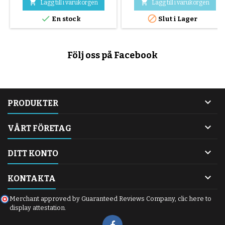
Twist+ 2, Libelle och Beezy


Lägg till i varukorgen
Lägg till i varukorgen
barnvagnar.


En stock
Slut i Lager
Följ oss på Facebook

PRODUKTER

VÅRT FÖRETAG

DITT KONTO

KONTAKTA
Merchant approved by Guaranteed Reviews Company,
clic here to
display attestation
.