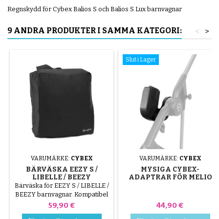
Regnskydd för Cybex Balios S och Balios S Lux barnvagnar
9 ANDRA PRODUKTER I SAMMA KATEGORI:
<
>
Slut i Lager
VARUMÄRKE:
CYBEX
VARUMÄRKE:
CYBEX
BÄRVÄSKA EEZY S /
MYSIGA CYBEX-
LIBELLE / BEEZY
ADAPTRAR FÖR MELIO
BARNVAGN
Bärväska för EEZY S / LIBELLE /
BEEZY barnvagnar. Kompatibel
med Eezy S 2, Eezy S+2, Eezy S
Pris
Pris
59,90 €
44,90 €
Twist, Eezy S Twist 2, Eezy S