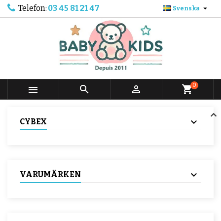
Telefon:
03 45 81 21 47

Svenska
0



shopping_cart
CYBEX
VARUMÄRKEN