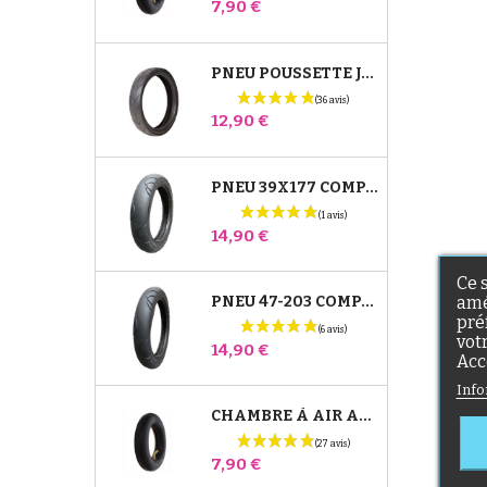
Prix
7,90 €
PNEU POUSSETTE JANÉ SLALOM PRO ET POWERTWIN
Prix
12,90 €
PNEU 39X177 COMPATIBLE POUSSETTE BUGABOO DONKEY - POUR ROUE AVANT
Prix
14,90 €
Ce 
PNEU 47-203 COMPATIBLE POUSSETTE BUGABOO DONKEY - POUR ROUE ARRIÈRE
amé
pré
vot
Prix
14,90 €
Acc
Info
CHAMBRE À AIR ARRIÈRE POUSSETTE WHIZZ RED CASTLE
Prix
7,90 €