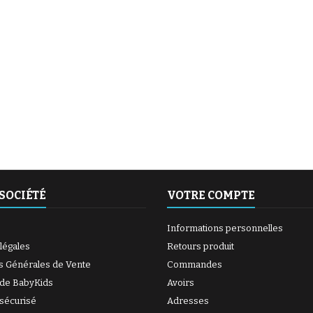
(6 avis)
(27 avis)
SOCIÉTÉ
VOTRE COMPTE
Informations personnelles
légales
Retours produit
s Générales de Vente
Commandes
 de BabyKids
Avoirs
sécurisé
Adresses