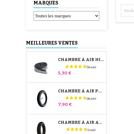
MARQUES
MEILLEURES VENTES
CHAMBRE À AIR HIGH TREK BÉBÉ CONFORT
Prix
5,30 €
CHAMBRE À AIR POUSSETTE JANÉ SLALOM PRO ET POWERTWIN
Prix
7,90 €
CHAMBRE À AIR AVANT POUSSETTE BUGABOO DONKEY