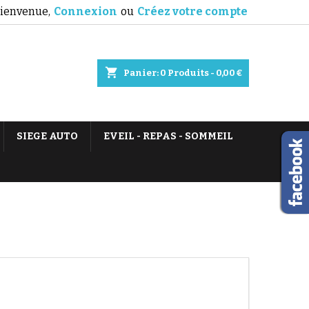
ienvenue,
Connexion
ou
Créez votre compte
shopping_cart
Panier:
0
Produits - 0,00 €
SIEGE AUTO
EVEIL - REPAS - SOMMEIL