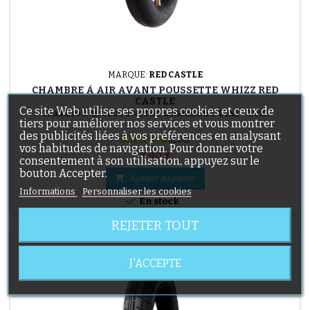
MARQUE:
RED CASTLE
CHAMBRE À AIR AVANT POUSSETTE WHIZZ RED
CASTLE
Ce site Web utilise ses propres cookies et ceux de
Chambre à air roue avant de dimension 8 1/2x2 - 8.5x2
tiers pour améliorer nos services et vous montrer
des publicités liées à vos préférences en analysant
vos habitudes de navigation. Pour donner votre
Prix
7,90 €
consentement à son utilisation, appuyez sur le
bouton Accepter.

Ajouter au panier
Informations
Personnaliser les cookies

En stock
REJETER TOUT
J'ACCEPTE