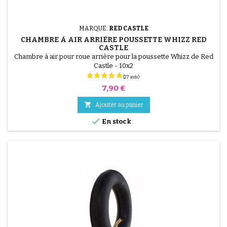
MARQUE:
RED CASTLE
CHAMBRE À AIR ARRIÈRE POUSSETTE WHIZZ RED
CASTLE
Chambre à air pour roue arrière pour la poussette Whizz de Red
Castle - 10x2
Prix
7,90 €

Ajouter au panier

En stock
(11 avis)