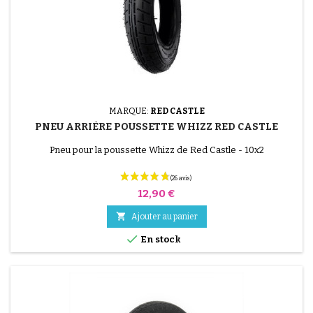
MARQUE:
RED CASTLE
PNEU ARRIÈRE POUSSETTE WHIZZ RED CASTLE
Pneu pour la poussette Whizz de Red Castle - 10x2
Prix
12,90 €
(27 avis)

Ajouter au panier

En stock