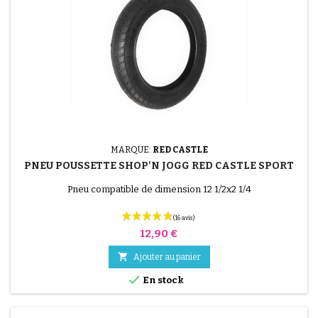
MARQUE:
RED CASTLE
PNEU POUSSETTE SHOP'N JOGG RED CASTLE SPORT
Pneu compatible de dimension 12 1/2x2 1/4
Prix
12,90 €

Ajouter au panier

En stock