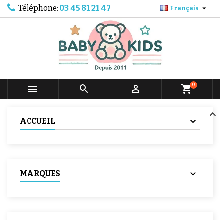
Téléphone:
03 45 81 21 47

Français
0



shopping_cart
ACCUEIL
MARQUES