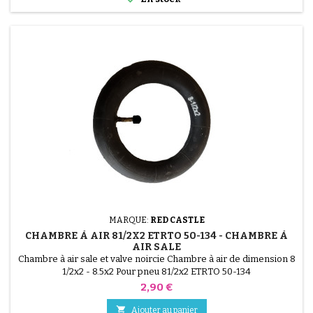
MARQUE:
RED CASTLE
CHAMBRE À AIR 81/2X2 ETRTO 50-134 - CHAMBRE À
AIR SALE
Chambre à air sale et valve noircie Chambre à air de dimension 8
1/2x2 - 8.5x2 Pour pneu 81/2x2 ETRTO 50-134
Prix
2,90 €

Ajouter au panier