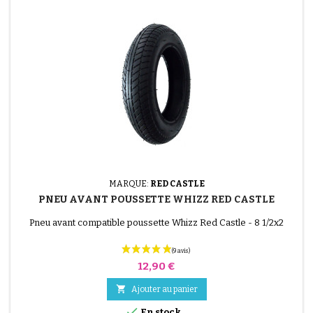
(12 avis)
MARQUE:
RED CASTLE
PNEU AVANT POUSSETTE WHIZZ RED CASTLE
Pneu avant compatible poussette Whizz Red Castle - 8 1/2x2
Prix
12,90 €

Ajouter au panier

En stock