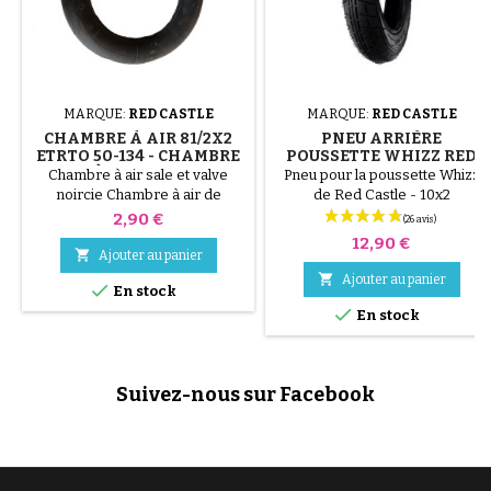
MARQUE:
RED CASTLE
MARQUE:
RED CASTLE
CHAMBRE À AIR 81/2X2
PNEU ARRIÈRE
ETRTO 50-134 - CHAMBRE
POUSSETTE WHIZZ RED
À AIR SALE
CASTLE
Chambre à air sale et valve
Pneu pour la poussette Whizz
noircie Chambre à air de
de Red Castle - 10x2
dimension 8 1/2x2 - 8.5x2 Pour
Prix
2,90 €
pneu 81/2x2 ETRTO 50-134
Prix
12,90 €

Ajouter au panier

Ajouter au panier

En stock

En stock
Suivez-nous sur Facebook