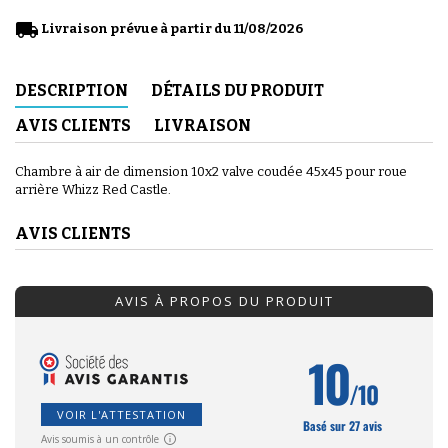
local_shipping
Livraison prévue à partir du 11/08/2026
DESCRIPTION
DÉTAILS DU PRODUIT
AVIS CLIENTS
LIVRAISON
Chambre à air de dimension 10x2 valve coudée 45x45 pour roue
arrière Whizz Red Castle.
AVIS CLIENTS
AVIS À PROPOS DU PRODUIT
10
/10
VOIR L'ATTESTATION
Basé sur 27 avis
Avis soumis à un contrôle