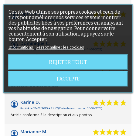
Ce site Web utilise ses propres cookies et ceux de
Ophelie W.
tiers pour améliorer nos services et vous montrer
Publié le 14/09/2025 à 08:20
(Date de commande : 01/09/2025)
des publicités liées à vos préférences en analysant
Conforme
vos habitudes de navigation. Pour donner votre
consentement à son utilisation, appuyez sur le
bouton Accepter.
Dominique C.
Informations
Personnaliser les cookies
Publié le 28/05/2025 à 21:08
(Date de commande : 14/05/2025)
Rien a dire conforme
REJETER TOUT
NATHALIE H.
J'ACCEPTE
Publié le 18/03/2025 à 21:48
(Date de commande : 06/03/2025)
Correspond à mes attentes
Karine D.
Publié le 23/02/2025 à 11:47
(Date de commande : 10/02/2025)
Article conforme à la description et aux photos
Marianne M.