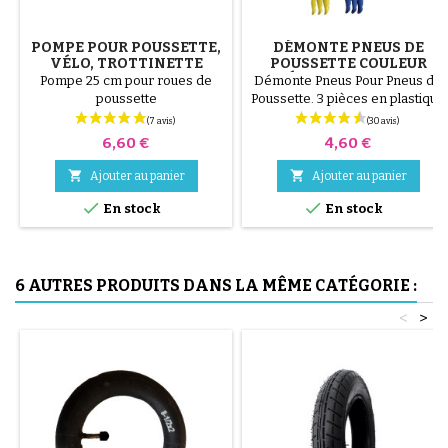
POMPE POUR POUSSETTE,
DÉMONTE PNEUS DE
VÉLO, TROTTINETTE
POUSSETTE COULEUR
ALÉATOIRE 1 LOT DE 3
Pompe 25 cm pour roues de
Démonte Pneus Pour Pneus de
PIÈCES
poussette
Poussette. 3 pièces en plastique
de haute qualité, couleur
aléatoire, noir, rouge, vert,
Prix
Prix
6,60 €
4,60 €
jaune et bleu ou 3 pièces en
acier ( gris ) Le montage du


Ajouter au panier
Ajouter au panier
pneu se fait sans outils et


uniquement à la main, cela évite
En stock
En stock
de percer la chambre à air.
6 AUTRES PRODUITS DANS LA MÊME CATÉGORIE :
<
>