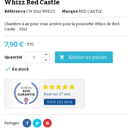
Whizz Red Castle
Référence
CH 10x2 WHIZZ
Marque
RED CASTLE
Chambre à air pour roue arrière pour la poussette Whizz de Red
Castle - 10x2
7,90 €
TTC
Ajouter au panier

Quantité

En stock
Basé sur 27 avis
VOIR LES AVIS
Partager