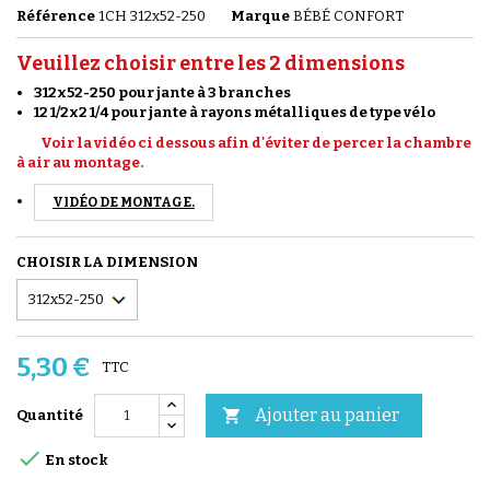
Référence
1CH 312x52-250
Marque
BÉBÉ CONFORT
Veuillez choisir entre les 2 dimensions
312x52-250 pour jante à 3 branches
12 1/2x2 1/4 pour jante à rayons métalliques de type vélo
Voir la vidéo ci dessous afin d'éviter de percer la chambre
à air au montage.
VIDÉO DE MONTAGE.
CHOISIR LA DIMENSION
5,30 €
TTC
Ajouter au panier

Quantité

En stock