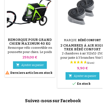
REMORQUE POUR GRAND
MARQUE:
BÉBÉ CONFORT
CHIEN MAXIMUM 40 KG
2 CHAMBRES À AIR HIGH
Remorque vélo convertible en
TREK BÉBÉ CONFORT
poussette pour chien. Le poids
2 chambres à air 312x52-250
maximum supporté est de 40
Prix
259,00 €
pour jante à 3 branches Voir la
kg. Elle se plie facilement et
vidéo ci dessous afin d'éviter
s'attache à votre vélo en fixant

Ajouter au panier
de percer les chambres à air au
Prix
9,90 €
l'attache fournie sur l'axe de la
montage. VIDÉO DE

Derniers articles en stock
roue arrière de votre vélo.
MONTAGE.

Ajouter au panier
Coussin lavable et protection
pluie incluse. Dimensions:

En stock
Mode remorque vélo (barre
incluse): 140 x 66 x 91 cm Mode
poussette: 96 x 66 x 91-106...
Suivez-nous sur Facebook