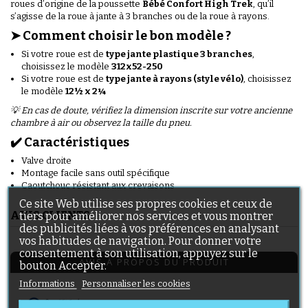
roues d’origine de la poussette
Bébé Confort High Trek
, qu’il
s’agisse de la roue à jante à 3 branches ou de la roue à rayons.
➤ Comment choisir le bon modèle ?
Si votre roue est de
type jante plastique 3 branches
,
choisissez le modèle
312x52-250
Si votre roue est de
type jante à rayons (style vélo)
, choisissez
le modèle
12½ x 2¼
💡 En cas de doute, vérifiez la dimension inscrite sur votre ancienne
chambre à air ou observez la taille du pneu.
✔️ Caractéristiques
Valve droite
Montage facile sans outil spécifique
Caoutchouc résistant aux crevaisons
Ce site Web utilise ses propres cookies et ceux de
AVIS CLIENTS
tiers pour améliorer nos services et vous montrer
des publicités liées à vos préférences en analysant
vos habitudes de navigation. Pour donner votre
consentement à son utilisation, appuyez sur le
AVIS À PROPOS DU PRODUIT
bouton Accepter.
Informations
Personnaliser les cookies