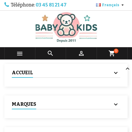
Téléphone:
03 45 81 21 47

Français
0



shopping_cart
ACCUEIL
MARQUES