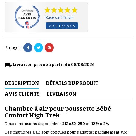
Basé sur 56 avis
VOIR LES AVIS
Partager
local_shipping
Livraison prévue à partir du 08/08/2026
DESCRIPTION
DÉTAILS DU PRODUIT
AVIS CLIENTS
LIVRAISON
Chambre à air pour poussette Bébé
Confort High Trek
Deux dimensions disponibles :
312x52-250
ou
12½ x 2¼
Ces chambres à air sont conçues pour s’adapter parfaitement aux