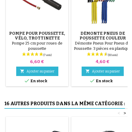
POMPE POUR POUSSETTE,
DÉMONTE PNEUS DE
VÉLO, TROTTINETTE
POUSSETTE COULEUR
ALÉATOIRE 1 LOT DE 3
Pompe 25 cm pour roues de
Démonte Pneus Pour Pneus de
PIÈCES
poussette
Poussette. 3 pièces en plastique
de haute qualité, couleur
aléatoire, noir, rouge, vert,
Prix
Prix
6,60 €
4,60 €
jaune et bleu ou 3 pièces en
acier ( gris ) Le montage du


Ajouter au panier
Ajouter au panier
pneu se fait sans outils et


uniquement à la main, cela évite
En stock
En stock
de percer la chambre à air.
16 AUTRES PRODUITS DANS LA MÊME CATÉGORIE :
<
>