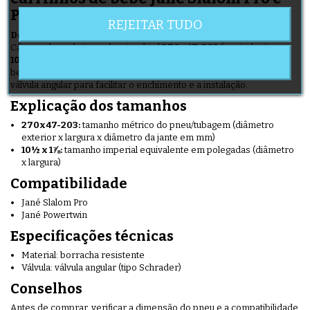
Powertwin
REJEITAR TUDO
Descrição do produto:
Câmara de ar de tamanho standard
270x47-203
(equivalente a
10½ x 1⅞ polegadas
), adequada para os pneus dos carrinhos de
bebé Jané Slalom Pro e Powertwin. Esta câmara de ar tem uma
válvula angular para facilitar o enchimento e a instalação.
Explicação dos tamanhos
270x47-203:
tamanho métrico do pneu/tubagem (diâmetro
exterior x largura x diâmetro da jante em mm)
10½ x 1⅞:
tamanho imperial equivalente em polegadas (diâmetro
x largura)
Compatibilidade
Jané Slalom Pro
Jané Powertwin
Especificações técnicas
Material: borracha resistente
Válvula: válvula angular (tipo Schrader)
Conselhos
Antes de comprar, verificar a dimensão do pneu e a compatibilidade