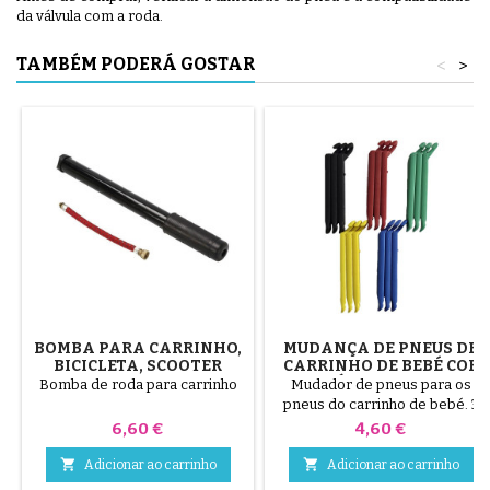
da válvula com a roda.
TAMBÉM PODERÁ GOSTAR
<
>
BOMBA PARA CARRINHO,
MUDANÇA DE PNEUS DE
BICICLETA, SCOOTER
CARRINHO DE BEBÉ COR
ALEATÓRIA 1 PACOTE DE
Bomba de roda para carrinho
Mudador de pneus para os
3 PEÇAS
pneus do carrinho de bebé. 3
peças de plástico de alta
Preço
Preço
6,60 €
4,60 €
qualidade, cores aleatórias,
preto, vermelho, verde,


Adicionar ao carrinho
Adicionar ao carrinho
amarelo e azul ou 3 peças em