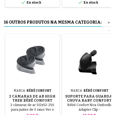


En stock
En stock
aço ( cinzento ) O pneu é
montado à mão, sem
ferramentas, para evitar furar a
câmara de ar.
16 OUTROS PRODUTOS NA MESMA CATEGORIA:
>
<
MARCA:
BÉBÉ CONFORT
MARCA:
BÉBÉ CONFORT
2 CÂMARAS DE AR HIGH
SUPORTE PARA GUARDA-
TREK BÉBÉ CONFORT
CHUVA BABY CONFORT
NOA STROLLER
2 câmaras de ar 312x52-250
Bébé Confort Noa Umbrella
para jantes de 3 raios Ver o
Adapter Clip -
vídeo abaixo para evitar furar
Preço
Preço