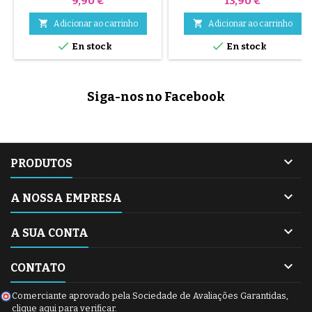
9,90 €
13,90 €
as câmaras de ar durante a
montagem. VÍDEO DE


Adicionar ao carrinho
Adicionar ao carrinho
MONTAGEM.


En stock
En stock
Siga-nos no Facebook

PRODUTOS

A NOSSA EMPRESA

A SUA CONTA

CONTATO
Comerciante aprovado pela Sociedade de Avaliações Garantidas,
clique aqui para verificar
.