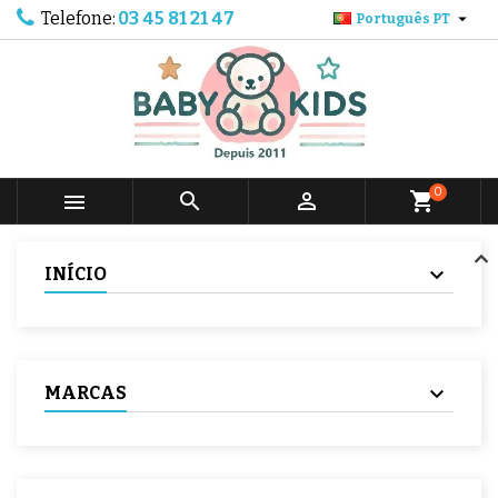
Telefone:
03 45 81 21 47

Português PT
0



shopping_cart
INÍCIO
MARCAS