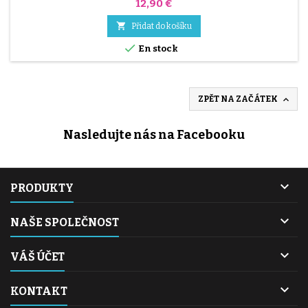
Cena
12,90 €

Přidat do košíku

En stock

ZPĚT NA ZAČÁTEK
Nasledujte nás na Facebooku

PRODUKTY

NAŠE SPOLEČNOST

VÁŠ ÚČET

KONTAKT