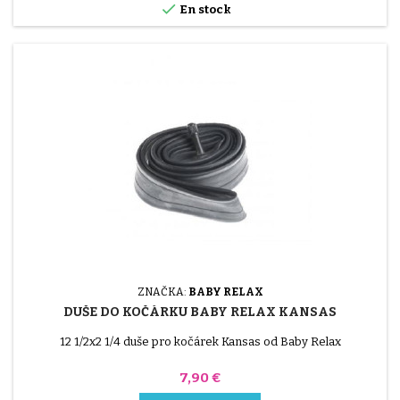

En stock
ZNAČKA:
BABY RELAX
DUŠE DO KOČÁRKU BABY RELAX KANSAS
12 1/2x2 1/4 duše pro kočárek Kansas od Baby Relax
Cena
7,90 €