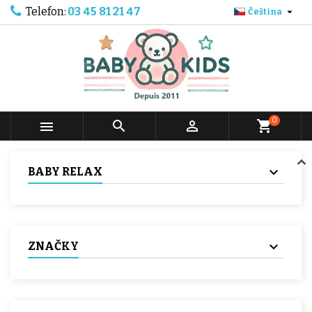
Telefon:
03 45 81 21 47

Čeština
0



shopping_cart
BABY RELAX
ZNAČKY