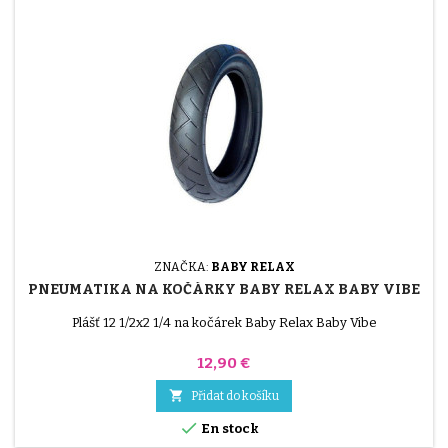
ZNAČKA:
BABY RELAX
PNEUMATIKA NA KOČÁRKY BABY RELAX BABY VIBE
Plášť 12 1/2x2 1/4 na kočárek Baby Relax Baby Vibe
Cena
12,90 €

Přidat do košíku

En stock