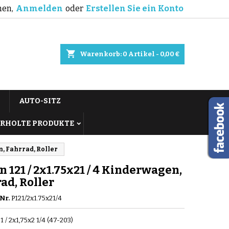
en,
Anmelden
oder
Erstellen Sie ein Konto
shopping_cart
Warenkorb:
0
Artikel - 0,00 €
AUTO-SITZ
RHOLTE PRODUKTE
en, Fahrrad, Roller
n 121 / 2x1.75x21 / 4 Kinderwagen,
ad, Roller
Nr.
P121/2x1.75x21/4
1 / 2x1,75x2 1/4 (47-203)