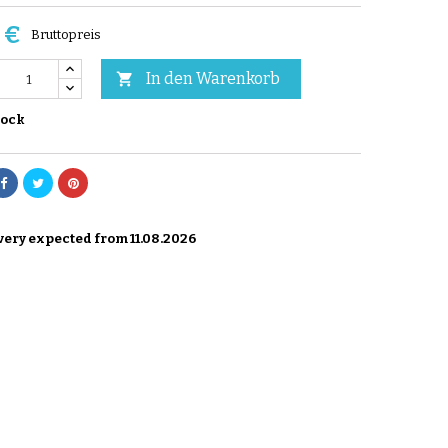
 €
Bruttopreis
In den Warenkorb

tock
ery expected from 11.08.2026