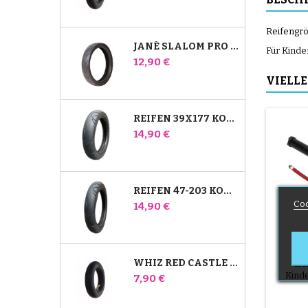
Reifengröß
JANÉ SLALOM PRO UND POWERTWIN KINDERWAGENREIFEN
Für Kinde
Preis
12,90 €
VIELLE
REIFEN 39X177 KOMPATIBEL MIT BUGABOO DONKEY KINDERWAGEN - FÜR VORDERRAD
Preis
14,90 €
REIFEN 47-203 KOMPATIBEL MIT BUGABOO DONKEY KINDERWAGEN - FÜR HINTERRAD
Coo
Preis
14,90 €
WHIZ RED CASTLE HINTERES INNENROHR
KI
FAH
Kind
Preis
7,90 €