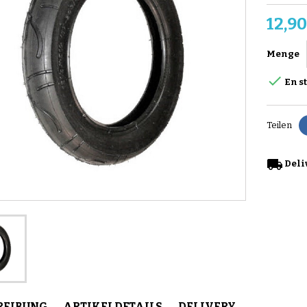
12,90
Menge

En s
Teilen
local_shipping
Deliv
REIBUNG
ARTIKELDETAILS
DELIVERY