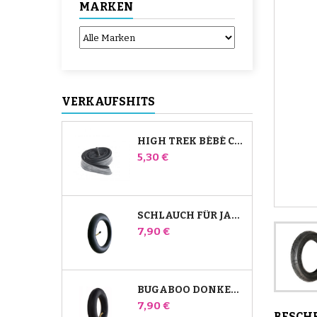
MARKEN
VERKAUFSHITS
HIGH TREK BÉBÉ CONFORT SCHLAUCH
Preis
5,30 €
SCHLAUCH FÜR JANÉ SLALOM PRO UND POWERTWIN KINDERWAGEN
Preis
7,90 €
BUGABOO DONKEY KINDERWAGEN FRONT INNENROHR
Preis
7,90 €
BESCH