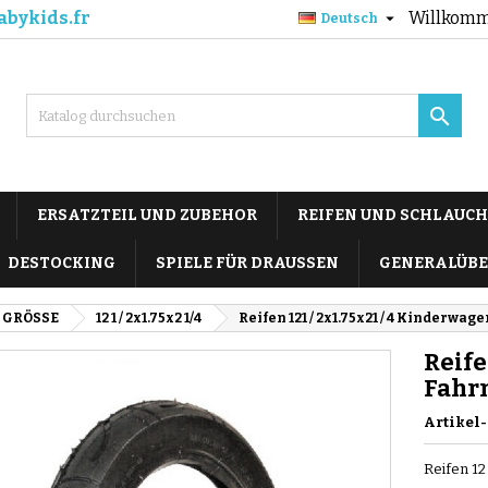
abykids.fr
Willkomm

Deutsch

ERSATZTEIL UND ZUBEHOR
REIFEN UND SCHLAUCH
DESTOCKING
SPIELE FÜR DRAUSSEN
GENERALÜBE
 GRÖSSE
12 1 / 2x1.75x2 1/4
Reifen 121 / 2x1.75x21 / 4 Kinderwag
Reife
Fahrr
Artikel-
Reifen 12 