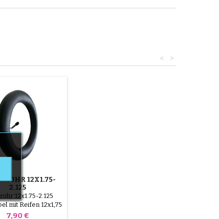
<
>
NROHR 12X1.75-
2.125
rohr 12x1.75-2.125
el mit Reifen 12x1,75
x2,125 12x1 / 2x21 / 4
Preis
7,90 €