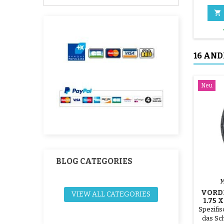

16 AND
Neu
BLOG CATEGORIES
VORDE
VIEW ALL CATEGORIES
1.75 
Spezifis
das Sc