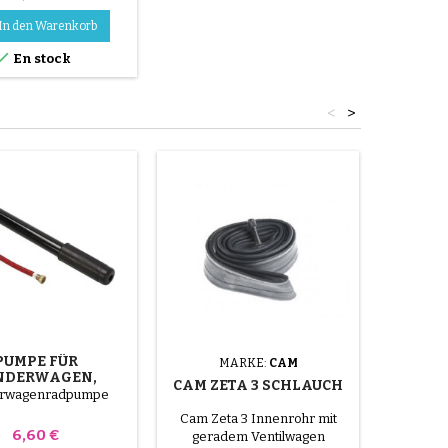
1 / 2x1,75x21 / 4
In den Warenkorb

En stock
<
>
PUMPE FÜR
KI
MARKE:
CAM
NDERWAGEN,
CAM ZETA 3 SCHLAUCH
RRAD, ROLLER
erwagenradpumpe
Repar
Fahrradsc
Cam Zeta 3 Innenrohr mit
Lokalisie
Preis
6,60 €
geradem Ventilwagen