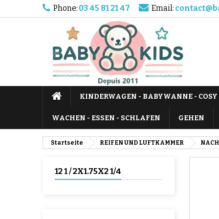
Phone:
03 45 81 21 47
Email:
contact@b
KINDERWAGEN - BABYWANNE - COSY
WACHEN - ESSEN - SCHLAFEN
GEHEN
Startseite
REIFEN UND LUFTKAMMER
NACH
12 1 / 2X1.75X2 1/4