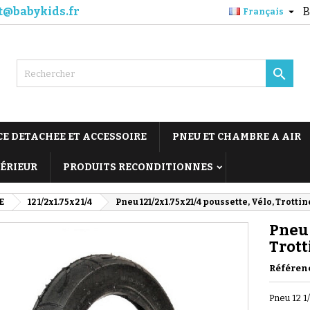
t@babykids.fr
B

Français

CE DETACHEE ET ACCESSOIRE
PNEU ET CHAMBRE A AIR
TÉRIEUR
PRODUITS RECONDITIONNES
E
12 1/2x1.75x2 1/4
Pneu 121/2x1.75x21/4 poussette, Vélo, Trottin
Pneu 
Trott
Référen
Pneu 12 1