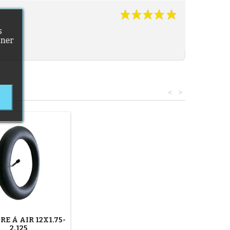
s
nner
<
>
E À AIR 12X1.75-
2.125