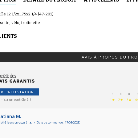
ille 12 1/2x1.75x2 1/4 (47-203)
ette, vélo, trottinette
LIENTS
(56 avis)
AVIS À PROPOS DU PRO
IR L'ATTESTATION
(46 avis)
0
0
0
umis à un contrôle
1★
2★
3★
4
atiana M.
blié le 31/05/2025 à 13:14
(Date de commande : 17/05/2025)