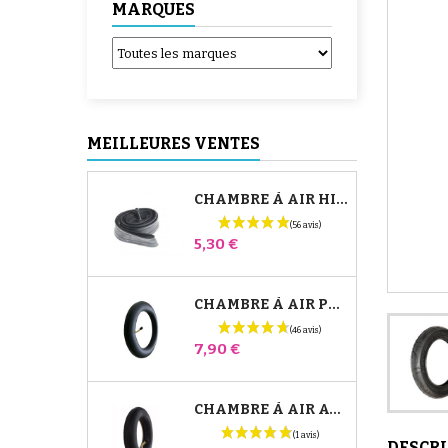
MARQUES
MEILLEURES VENTES
CHAMBRE À AIR HIGH TREK BÉBÉ CONFORT
Prix
5,30 €
CHAMBRE À AIR POUSSETTE JANÉ SLALOM PRO ET POWERTWIN
Prix
7,90 €
CHAMBRE À AIR AVANT POUSSETTE BUGABOO DONKEY
DESCR