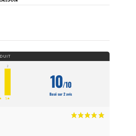
DUIT
2
10
/10
0
Basé sur 2 avis
★
5★