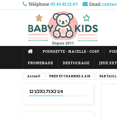
Téléphone:
03 45 81 21 47
Email:
contac
POUSSETTE - NACELLE - COSY
PIE
PROMENADE
DESTOCKAGE
JEUX EX
Accueil
PNEU ET CHAMBRE A AIR
PAR TAILL
12 1/2X1.75X2 1/4