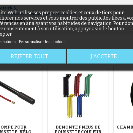
(1 avis)
atrick S.
site Web utilise ses propres cookies et ceux de tiers pour
blié le 13/08/2022 à 13:04
(Date de commande : 02/08/2022)
liorer nos services et vous montrer des publicités liées à vo
tisfait et rapide
férences en analysant vos habitudes de navigation. Pour do
re consentement à son utilisation, appuyez sur le bouton
epter.
rmations
Personnaliser les cookies
IMEREZ AUSSI
(36 avis)
REJETER TOUT
J'ACCEPTE
(1 avis)
POMPE POUR
DÉMONTE PNEUS DE
CHAMBR
SSETTE, VÉLO,
POUSSETTE COULEUR