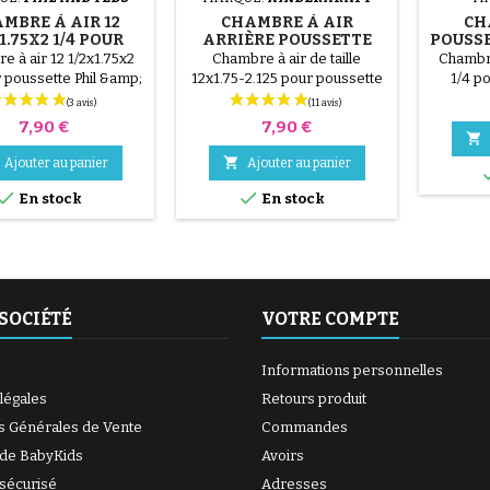
MBRE À AIR 12
CHAMBRE À AIR
CH
1.75X2 1/4 POUR
ARRIÈRE POUSSETTE
POUSSE
SETTE PHIL AND
KINDERKRAFT MOOV ET
e à air 12 1/2x1.75x2
Chambre à air de taille
Chambre
TEDS
PRIME
 poussette Phil &amp;
12x1.75-2.125 pour poussette
1/4 p
assic V1, Classic V2,
Kinderkraft Moov et Prime
Dash, E3, E3
Prix
Prix
7,90 €
7,90 €
xplorer, Hammerhead,

r, Smart, Sport, Sport

Ajouter au panier
Ajouter au panier
port V2, Verve, Vibe


En stock
En stock
SOCIÉTÉ
VOTRE COMPTE
Informations personnelles
légales
Retours produit
s Générales de Vente
Commandes
 de BabyKids
Avoirs
sécurisé
Adresses