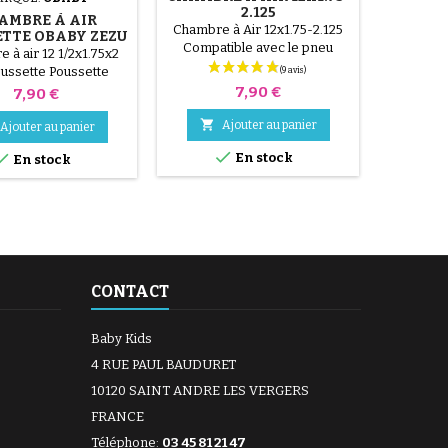
2.125
AMBRE À AIR
CHA
Chambre à Air 12x1.75-2.125
TTE OBABY ZEZU
POUS
Compatible avec le pneu
WINNER
 à air 12 1/2x1.75x2
Chambre 
12x1.75 12x1.8 12x2.125
S, MAS
oussette Poussette
12x1/2x21/4 121/2x1.75x21/4
Prix
Obaby Zezu
7,90 €
Prix
7,90 €

Ajouter au panier
Ajouter au panier



En stock
En stock
CONTACT
Baby Kids
4 RUE PAUL BAUDURET
10120 SAINT ANDRE LES VERGERS
FRANCE
Téléphone:
03 45 81 21 47