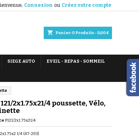
ienvenue,
Connexion
ou
Créez votre compte
shopping_cart
Panier:
0
Produits - 0,00 €
SIEGE AUTO
EVEIL - REPAS - SOMMEIL
ette
121/2x1.75x21/4 poussette, Vélo,
inette
ce
P121/2x1.75x21/4
/2x1.75x2 1/4 (47-203)