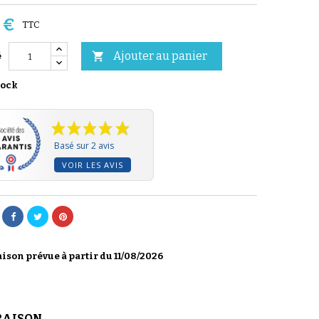
 €
TTC
Ajouter au panier

é
tock
Basé sur 2 avis
VOIR LES AVIS
ison prévue à partir du 11/08/2026
RAISON