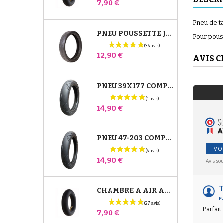
Prix
7,90 €
Pneu de ta
PNEU POUSSETTE JANÉ SLALOM PRO ET POWERTWIN
Pour pouss
Prix
12,90 €
AVIS C
PNEU 39X177 COMPATIBLE POUSSETTE BUGABOO DONKEY - POUR ROUE AVANT
Prix
14,90 €
PNEU 47-203 COMPATIBLE POUSSETTE BUGABOO DONKEY - POUR ROUE ARRIÈRE
VO
Prix
14,90 €
Avis so
T
CHAMBRE À AIR ARRIÈRE POUSSETTE WHIZZ RED CASTLE
Pu
Parfait
Prix
7,90 €