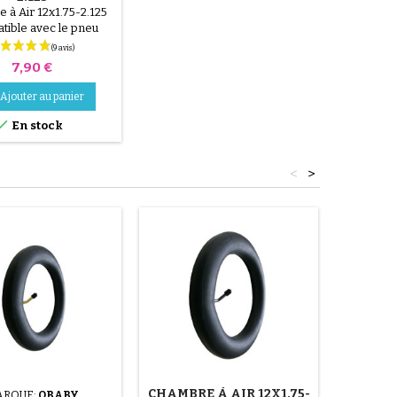
 à Air 12x1.75-2.125
tible avec le pneu
75 12x1.8 12x2.125
21/4 121/2x1.75x21/4
Prix
7,90 €
Ajouter au panier

En stock
<
>
CHAMBRE À AIR 12X1.75-
ARQUE:
OBABY
M