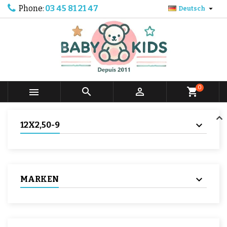
Phone:
03 45 81 21 47

Deutsch
0



shopping_cart
12X2,50-9
MARKEN