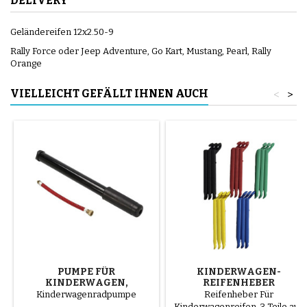
DELIVERY
Geländereifen 12x2.50-9
Rally Force oder Jeep Adventure, Go Kart, Mustang, Pearl, Rally
Orange
VIELLEICHT GEFÄLLT IHNEN AUCH
<
>
PUMPE FÜR
KINDERWAGEN-
KINDERWAGEN,
REIFENHEBER
FAHRRAD, ROLLER
ZUFALLSFARBE 1 SATZ
Kinderwagenradpumpe
Reifenheber Für
VON 3 STÜCK
Kinderwagenreifen. 3 Teile aus