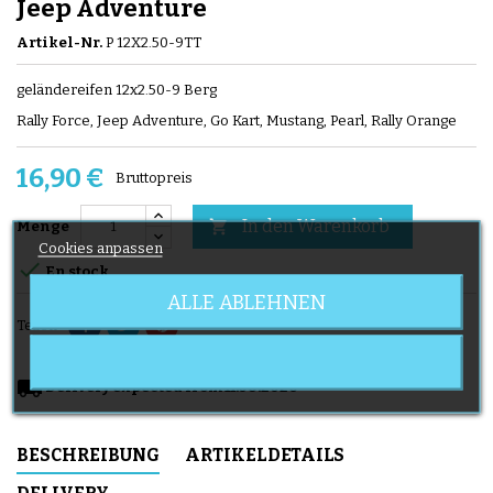
Jeep Adventure
Artikel-Nr.
P 12X2.50-9TT
geländereifen 12x2.50-9 Berg
Rally Force, Jeep Adventure, Go Kart, Mustang, Pearl, Rally Orange
16,90 €
Bruttopreis
In den Warenkorb

Menge
Cookies anpassen

En stock
ALLE ABLEHNEN
Teilen
local_shipping
Delivery expected from 11.08.2026
BESCHREIBUNG
ARTIKELDETAILS