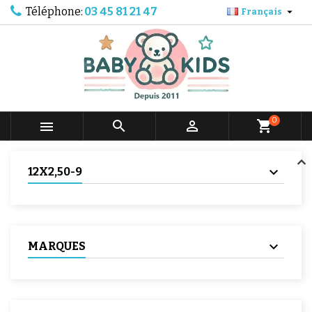
Téléphone:
03 45 81 21 47

Français
0



shopping_cart
12X2,50-9
MARQUES