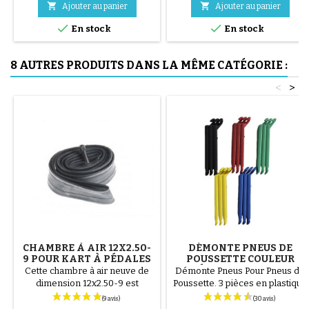
acier ( gris ) Le montage du


Ajouter au panier
Ajouter au panier
pneu se fait sans outils et


uniquement à la main, cela évite
En stock
En stock
de percer la chambre à air.
8 AUTRES PRODUITS DANS LA MÊME CATÉGORIE :
<
>
CHAMBRE À AIR 12X2.50-
DÉMONTE PNEUS DE
9 POUR KART À PÉDALES
POUSSETTE COULEUR
BERG RALLY - VALVE
ALÉATOIRE 1 LOT DE 3
Cette chambre à air neuve de
Démonte Pneus Pour Pneus de
DROITE
PIÈCES
dimension 12x2.50-9 est
Poussette. 3 pièces en plastique
parfaitement compatible avec
de haute qualité, couleur
les karts à pédales de la
aléatoire, noir, rouge, vert,