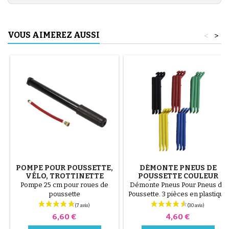
VOUS AIMEREZ AUSSI
<
>
POMPE POUR POUSSETTE,
DÉMONTE PNEUS DE
VÉLO, TROTTINETTE
POUSSETTE COULEUR
ALÉATOIRE 1 LOT DE 3
Pompe 25 cm pour roues de
Démonte Pneus Pour Pneus de
PIÈCES
poussette
Poussette. 3 pièces en plastique
de haute qualité, couleur
aléatoire, noir, rouge, vert,
Prix
Prix
6,60 €
4,60 €
jaune et bleu ou 3 pièces en