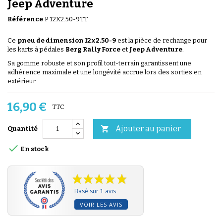
Jeep Adventure
Référence
P 12X2.50-9TT
Ce
pneu de dimension 12x2.50-9
est la pièce de rechange pour
les karts à pédales
Berg Rally Force
et
Jeep Adventure
.
Sa gomme robuste et son profil tout-terrain garantissent une
adhérence maximale et une longévité accrue lors des sorties en
extérieur.
16,90 €
TTC
Ajouter au panier

Quantité

En stock
Basé sur 1 avis
VOIR LES AVIS