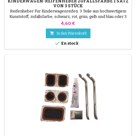
KINDERWAGEN-REIFENHEBER ZUFALLSFARBE 1 SATZ
VON 3 STÜCK
Reifenheber Für Kinderwagenreifen. 3 Teile aus hochwertigem
Kunststoff, zufallsfarbe, schwarz, rot, grün, gelb und blau oder 3
Teile aus Stahl ( grau ) Die Montage des Reifens erfolgt ohne
Preis
4,60 €
Werkzeug und nur mit der Hand, so dass der Schlauch nicht
durchstochen werden muss.

In den Warenkorb

En stock