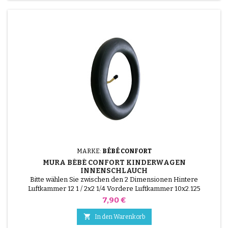
MARKE:
BÉBÉ CONFORT
MURA BÉBÉ CONFORT KINDERWAGEN
INNENSCHLAUCH
Bitte wählen Sie zwischen den 2 Dimensionen Hintere
Luftkammer 12 1 / 2x2 1/4 Vordere Luftkammer 10x2.125
Preis
7,90 €

In den Warenkorb