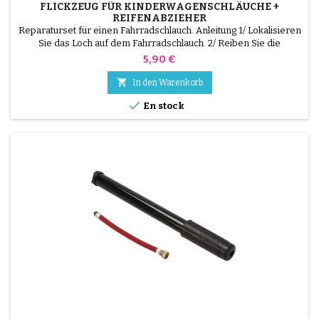
FLICKZEUG FÜR KINDERWAGENSCHLÄUCHE +
REIFENABZIEHER
Reparaturset für einen Fahrradschlauch. Anleitung 1/ Lokalisieren
Sie das Loch auf dem Fahrradschlauch. 2/ Reiben Sie die
Oberfläche, die den Flicken aufnehmen soll, mit dem
Preis
5,90 €
mitgelieferten Schaber. 3/ Entfetten, reinigen und trocknen Sie
die Oberfläche. 4/ Verteilen Sie den Klebstoff gleichmäßig um das

In den Warenkorb
Loch herum. 5/ Warten Sie etwa 1 Minute, bis der...

En stock