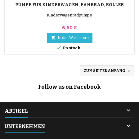
PUMPE FÜR KINDERWAGEN, FAHRRAD, ROLLER
Kinderwagenradpumpe
Preis
6,60 €

In den Warenkorb

En stock

ZUM SEITENANFANG
Follow us on Facebook

ARTIKEL

UNTERNEHMEN