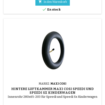

In den Warenkorb

En stock
MARKE:
MAXI COSI
HINTERE LUFTKAMMER MAXI COSI SPEEDI UND
SPEEDI SX KINDERWAGEN
Innenrohr 280x65-203 für Speedi und Speedi Sx Kinderwagen