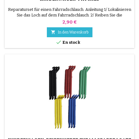
Reparaturset für einen Fahrradschlauch. Anleitung 1/ Lokalisieren
Sie das Loch auf dem Fahrradschlauch. 2/ Reiben Sie die
Oberfläche, die den Flicken aufnehmen soll, mit dem
Preis
2,90 €
mitgelieferten Schaber. 3/ Entfetten, reinigen und trocknen Sie
die Oberfläche. 4/ Verteilen Sie den Klebstoff gleichmäßig um das

In den Warenkorb
Loch herum. 5/ Warten Sie etwa 1 Minute, bis der...

En stock