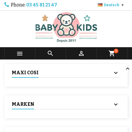
Phone:
03 45 81 21 47

Deutsch
0



shopping_cart
MAXI COSI
MARKEN