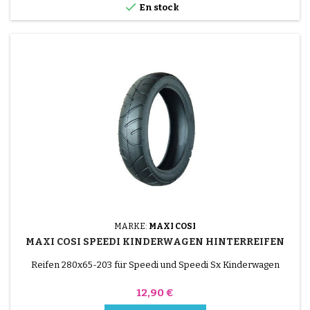

En stock
MARKE:
MAXI COSI
MAXI COSI SPEEDI KINDERWAGEN HINTERREIFEN
Reifen 280x65-203 für Speedi und Speedi Sx Kinderwagen
Preis
12,90 €