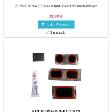
255x50 Reifen für Speedi und Speedi Sx Kinderwagen
Preis
12,90 €

In den Warenkorb

En stock
KINDERWAGEN-PATCHES