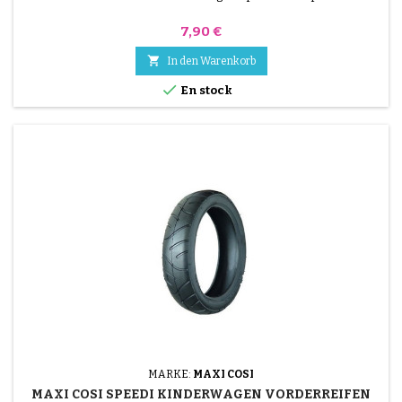
Preis
7,90 €

In den Warenkorb

En stock
MARKE:
MAXI COSI
MAXI COSI SPEEDI KINDERWAGEN VORDERREIFEN