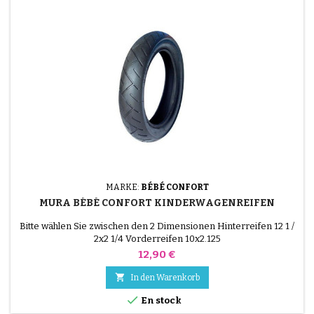
MARKE:
BÉBÉ CONFORT
MURA BÉBÉ CONFORT KINDERWAGENREIFEN
Bitte wählen Sie zwischen den 2 Dimensionen Hinterreifen 12 1 /
2x2 1/4 Vorderreifen 10x2.125
Preis
12,90 €

In den Warenkorb

En stock