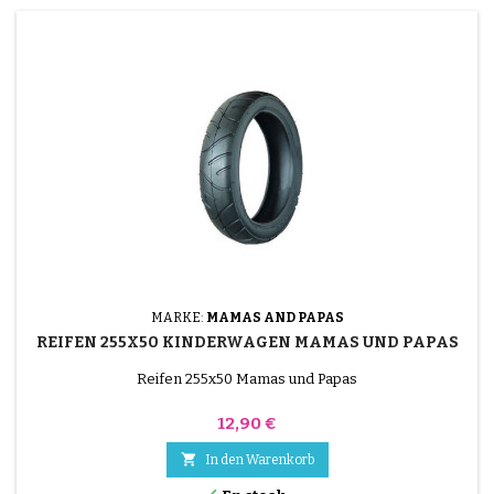
MARKE:
MAMAS AND PAPAS
REIFEN 255X50 KINDERWAGEN MAMAS UND PAPAS
Reifen 255x50 Mamas und Papas
Preis
12,90 €

In den Warenkorb