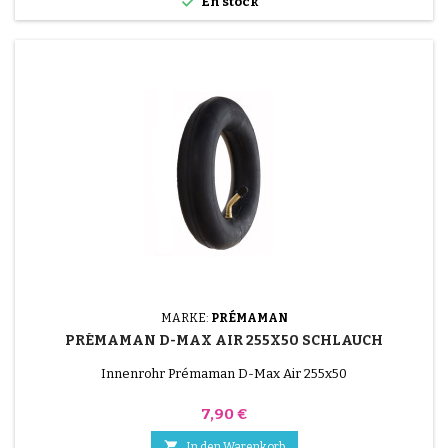

En stock
MARKE:
PRÉMAMAN
PRÉMAMAN D-MAX AIR 255X50 SCHLAUCH
Innenrohr Prémaman D-Max Air 255x50
Preis
7,90 €

In den Warenkorb