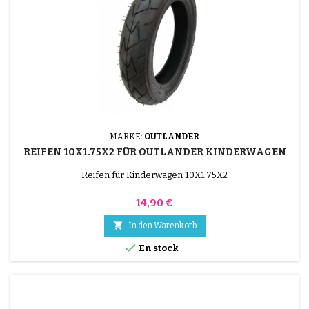
MARKE:
OUTLANDER
REIFEN 10X1.75X2 FÜR OUTLANDER KINDERWAGEN
Reifen für Kinderwagen 10X1.75X2
Preis
14,90 €

In den Warenkorb

En stock