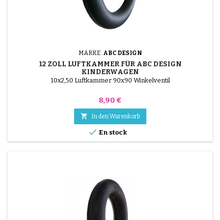
MARKE:
ABC DESIGN
12 ZOLL LUFTKAMMER FÜR ABC DESIGN
KINDERWAGEN
10x2,50 Luftkammer 90x90 Winkelventil
Preis
8,90 €

In den Warenkorb

En stock