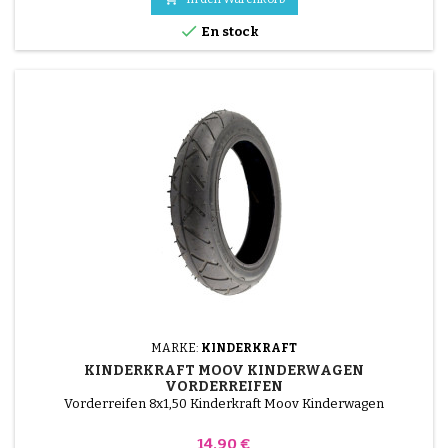

En stock
MARKE:
KINDERKRAFT
KINDERKRAFT MOOV KINDERWAGEN
VORDERREIFEN
Vorderreifen 8x1,50 Kinderkraft Moov Kinderwagen
Preis
14,90 €