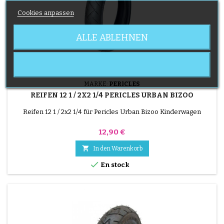
Cookies anpassen
ALLE ABLEHNEN
MARKE:
PERICLES
REIFEN 12 1 / 2X2 1/4 PERICLES URBAN BIZOO
Reifen 12 1 / 2x2 1/4 für Pericles Urban Bizoo Kinderwagen
Preis
12,90 €

In den Warenkorb

En stock