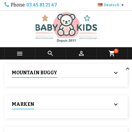
Phone:
03 45 81 21 47

Deutsch
0



shopping_cart
MOUNTAIN BUGGY
MARKEN