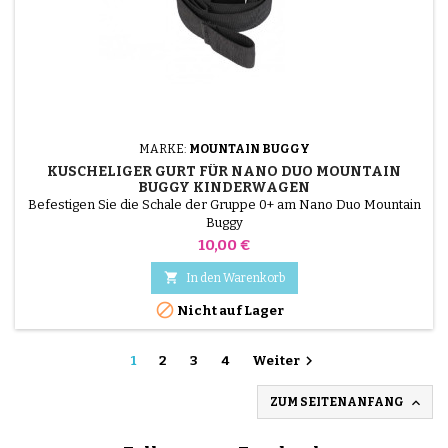
MARKE:
MOUNTAIN BUGGY
KUSCHELIGER GURT FÜR NANO DUO MOUNTAIN
BUGGY KINDERWAGEN
Befestigen Sie die Schale der Gruppe 0+ am Nano Duo Mountain
Buggy
Preis
10,00 €

In den Warenkorb

Nicht auf Lager

1
2
3
4
Weiter

ZUM SEITENANFANG