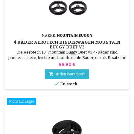
MARKE:
MOUNTAIN BUGGY
4 RÄDER AEROTECH KINDERWAGEN MOUNTAIN
BUGGY DUET V3
Die Aerotech 10" Mountain Buggy Duet V3 4-Räder sind
pannensichere, leichte und komfortable Räder, die als Ersatz für
die Originalräder Ihres Doppelkinderwagens entwickelt wurden.
Preis
99,90 €
Dank der Hybridtechnologie aus EVA + Gummi bieten sie eine
hervorragende Dämpfung, ein flüssiges Handling und sind

In den Warenkorb
wartungsfrei. Sie sind kompatibel mit dem Kinderwagen

En stock
Mountain...
Nicht auf Lager