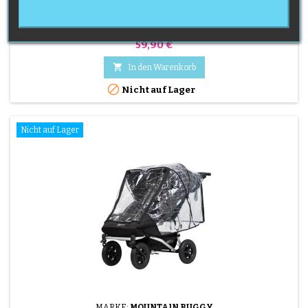
BUGGY DUET 2.5
Regenschutz für den Doppelwagen Mountain Buggy Duet 2.5
Preis
59,90 €

In den Warenkorb

Nicht auf Lager
Nicht auf Lager
MARKE:
MOUNTAIN BUGGY