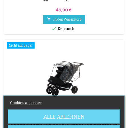
Preis
49,90 €

In den Warenkorb

En stock
Nicht auf Lager
Cookies anpassen
ALLE ABLEHNEN
MARKE:
MOUNTAIN BUGGY
REGENSCHUTZ FÜR DOUBLE STROLLER MOUNTAIN