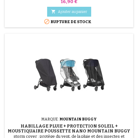
Prix
16,90 €

Ajouter au panier

RUPTURE DE STOCK
MARQUE:
MOUNTAIN BUGGY
HABILLAGE PLUIE + PROTECTION SOLEIL +
MOUSTIQUAIRE POUSSETTE NANO MOUNTAIN BUGGY
storm cover : protège du vent, de la pluie et des insectes et