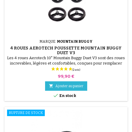
MARQUE:
MOUNTAIN BUGGY
4 ROUES AEROTECH POUSSETTE MOUNTAIN BUGGY
DUET V3
Les 4 roues Aerotech 10" Mountain Buggy Duet V3 sont des roues
increvables, légères et confortables, conçues pour remplacer
les roues d’origine de votre poussette double. Grâce à leur
technologie hybride EVA + caoutchouc, elles offrent un excellent
Prix
99,90 €
amorti, une maniabilité fluide et zéro entretien. Compatibles avec
la poussette Mountain Buggy Duet V3...

Ajouter au panier

En stock
RUPTURE DE STOCK