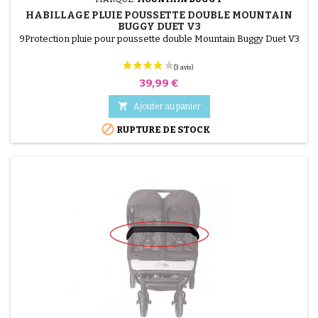
HABILLAGE PLUIE POUSSETTE DOUBLE MOUNTAIN
BUGGY DUET V3
9Protection pluie pour poussette double Mountain Buggy Duet V3
Prix
39,99 €

Ajouter au panier

RUPTURE DE STOCK