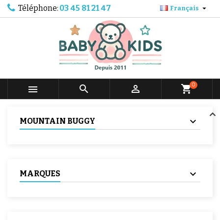
Téléphone:
03 45 81 21 47

Français
0



shopping_cart
MOUNTAIN BUGGY
MARQUES