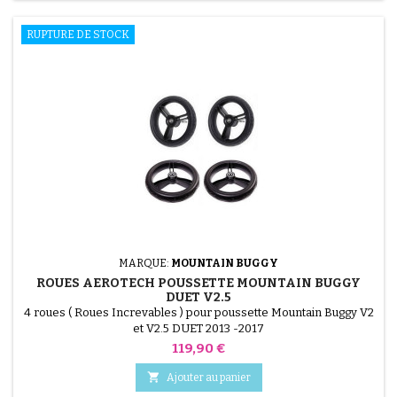
RUPTURE DE STOCK
MARQUE:
MOUNTAIN BUGGY
ROUES AEROTECH POUSSETTE MOUNTAIN BUGGY
DUET V2.5
4 roues ( Roues Increvables ) pour poussette Mountain Buggy V2
et V2.5 DUET 2013 -2017
Prix
119,90 €

Ajouter au panier