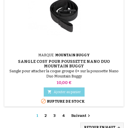
(3 avis)
MARQUE:
MOUNTAIN BUGGY
SANGLE COSY POUR POUSSETTE NANO DUO
MOUNTAIN BUGGY
Sangle pour attacher la coque groupe 0+ sur la poussette Nano
Duo Mountain Buggy
Prix
10,00 €

Ajouter au panier

RUPTURE DE STOCK

1
2
3
4
Suivant

RETOUR EN HAUT