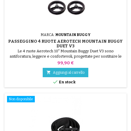
MARCA:
MOUNTAIN BUGGY
PASSEGGINO 4 RUOTE AEROTECH MOUNTAIN BUGGY
DUET V3
Le 4 ruote Aerotech 10" Mountain Buggy Duet V3 sono
antiforatura, leggere e confortevoli, progettate per sostituire le
ruote originali del passeggino doppio. Grazie alla tecnologia ibrida
Prezzo
99,90 €
EVA + gomma, offrono un'eccellente ammortizzazione, una
maneggevolezza fluida e zero manutenzione. Compatibili con il

Aggiungi al carrello
passeggino Mountain Buggy Duet V3 (2017+), sono...

En stock
Non disponibile