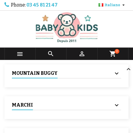
Phone:
03 45 81 21 47

Italiano
0



shopping_cart
MOUNTAIN BUGGY
MARCHI