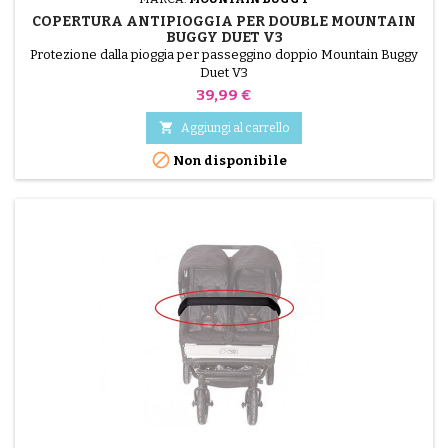
COPERTURA ANTIPIOGGIA PER DOUBLE MOUNTAIN
BUGGY DUET V3
Protezione dalla pioggia per passeggino doppio Mountain Buggy
Duet V3
Prezzo
39,99 €

Aggiungi al carrello

Non disponibile