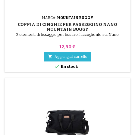
MARCA:
MOUNTAIN BUGGY
COPPIA DI CINGHIE PER PASSEGGINO NANO
MOUNTAIN BUGGY
2 elementi di fissaggio per fissare l'accogliente sul Nano
Prezzo
12,90 €

Aggiungi al carrello

En stock