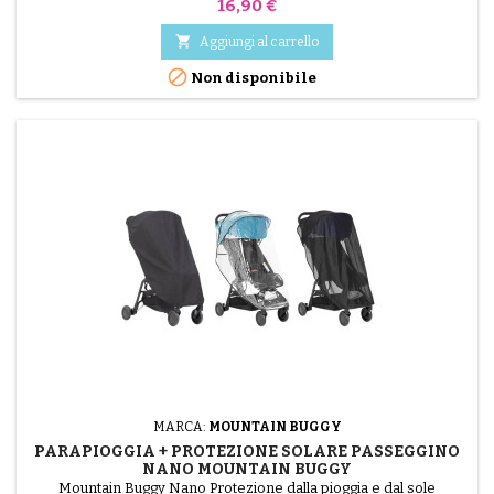
Prezzo
16,90 €

Aggiungi al carrello

Non disponibile
MARCA:
MOUNTAIN BUGGY
PARAPIOGGIA + PROTEZIONE SOLARE PASSEGGINO
NANO MOUNTAIN BUGGY
Mountain Buggy Nano Protezione dalla pioggia e dal sole