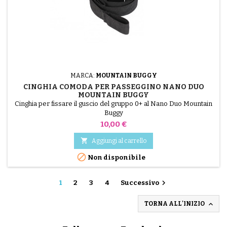
MARCA:
MOUNTAIN BUGGY
CINGHIA COMODA PER PASSEGGINO NANO DUO
MOUNTAIN BUGGY
Cinghia per fissare il guscio del gruppo 0+ al Nano Duo Mountain
Buggy
Prezzo
10,00 €

Aggiungi al carrello

Non disponibile

1
2
3
4
Successivo

TORNA ALL'INIZIO