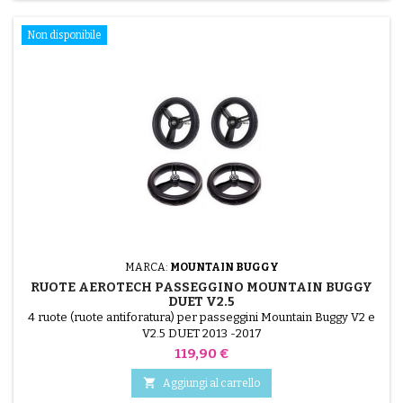
Non disponibile
MARCA:
MOUNTAIN BUGGY
RUOTE AEROTECH PASSEGGINO MOUNTAIN BUGGY
DUET V2.5
4 ruote (ruote antiforatura) per passeggini Mountain Buggy V2 e
V2.5 DUET 2013 -2017
Prezzo
119,90 €

Aggiungi al carrello