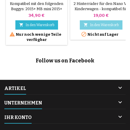
MINI & SWIFT 2015+
KINDERWAGEN
Kompatibel mit den folgenden
2 Hinterräder für den Nano V3
Buggys: 2015+ MB mini 2015+
Kinderwagen - kompatibel für
swift™
den Nano V1, V2
Preis
Preis
34,90 €
19,00 €


In den Warenkorb
In den Warenkorb


Nur noch wenige Teile
Nicht auf Lager
verfügbar
Follow us on Facebook

ARTIKEL

UNTERNEHMEN

IHR KONTO