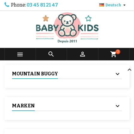
Phone:
03 45 81 21 47

Deutsch
0



shopping_cart
MOUNTAIN BUGGY
MARKEN