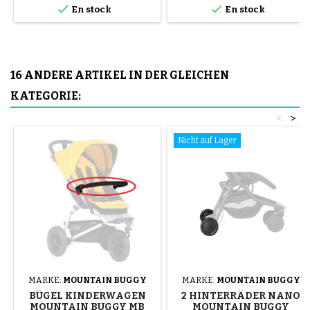


En stock
En stock
Reifens erfolgt ohne Werkzeug
und nur mit der Hand, so dass
der Schlauch nicht
durchstochen werden muss.
16 ANDERE ARTIKEL IN DER GLEICHEN
KATEGORIE:
<
>
Nicht auf Lager
MARKE:
MOUNTAIN BUGGY
MARKE:
MOUNTAIN BUGGY
BÜGEL KINDERWAGEN
2 HINTERRÄDER NANO
MOUNTAIN BUGGY MB
MOUNTAIN BUGGY