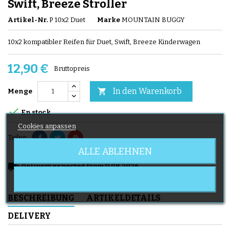
Swift, Breeze Stroller
Artikel-Nr.
P 10x2 Duet
Marke
MOUNTAIN BUGGY
10x2 kompatibler Reifen für Duet, Swift, Breeze Kinderwagen
12,90 €
Bruttopreis
In den Warenkorb

Menge

En stock
Cookies anpassen
Teilen
ALLE ABLEHNEN
local_shipping
Delivery expected from 11.08.2026
BESCHREIBUNG
ARTIKELDETAILS
DELIVERY