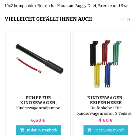
10x2 kompatibler Reifen für Mountain Buggy Duet, Breeze und Swift
VIELLEICHT GEFÄLLT IHNEN AUCH
<
>
PUMPE FÜR
KINDERWAGEN-
KINDERWAGEN,
REIFENHEBER
FAHRRAD, ROLLER
ZUFALLSFARBE 1 SATZ
Kinderwagenradpumpe
Reifenheber Für
VON 3 STÜCK
Kinderwagenreifen. 3 Teile aus
hochwertigem Kunststoff,
Preis
Preis
6,60 €
4,60 €
zufallsfarbe, schwarz, rot, grün,
gelb und blau oder 3 Teile aus


In den Warenkorb
In den Warenkorb
Stahl ( grau ) Die Montage des