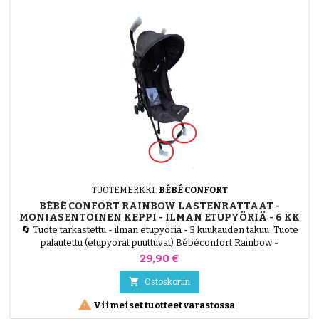
TUOTEMERKKI:
BÉBÉ CONFORT
BÉBÉ CONFORT RAINBOW LASTENRATTAAT -
MONIASENTOINEN KEPPI - ILMAN ETUPYÖRIÄ - 6 KK
- 4 VUOTTA - MINERAL GRAPHITE - MINERAALIGRAF
🔄 Tuote tarkastettu - ilman etupyöriä - 3 kuukauden takuu Tuote
palautettu (etupyörät puuttuvat) Bébéconfort Rainbow -
lastenrattaat, kevyet, kompaktit ja monipaikkaiset. Voidaan käyttää
Hinta
29,90 €
6 kuukaudesta 4 vuoteen (enintään 22 kg). Myydään ilman
etupyöriä, ihanteellinen uudelleenkäyttöön tai varaosiksi. Väri

Ostoskoriin
Mineral Graphite (harmaa).

Viimeiset tuotteet varastossa