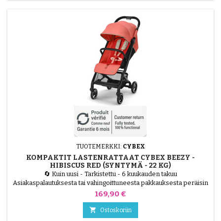
TUOTEMERKKI:
CYBEX
KOMPAKTIT LASTENRATTAAT CYBEX BEEZY -
HIBISCUS RED (SYNTYMÄ - 22 KG)
🔄 Kuin uusi - Tarkistettu - 6 kuukauden takuu
Asiakaspalautuksesta tai vahingoittuneesta pakkauksesta peräisin
oleva tuote, jonka teknikot ovat testanneet ja joka on 100%
Hinta
169,90 €
toimiva. CYBEX Beezy-lastenrattaat Hibiscus Red -värisessä
värissä ovat täydelliset kompaktit kaupunkivaunut. Se on

Ostoskoriin
suunniteltu tarjoamaan maksimaalista mukavuutta