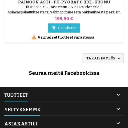
PAINOON ASTI - PU-PYÖRÄT & XXL-KUOMU
🔄 Kuin uusi - Tarkistettu - 6 kuukauden takuu
Asiakaspalautuksesta tai vahingoittuneesta pakkauksesta peräisin
oleva tuote, jonka teknikot ovat testanneet ja joka on 100%
Hinta
199,90 €
toimiva. Lionelo Mika Plus on ultimaattinen monikäyttöinen
lastenvaunu, joka on suunniteltu 6-48 kuukauden ikäisille lapsille

Ostoskoriin
(enintään 22 kg). Siinä yhdistyvät tukevuus ja ohjattavuus,...

Viimeiset tuotteet varastossa

TAKAISIN YLÖS
Seuraa meitä Facebookissa

TUOTTEET

YRITYKSEMME

ASIAKASTILI