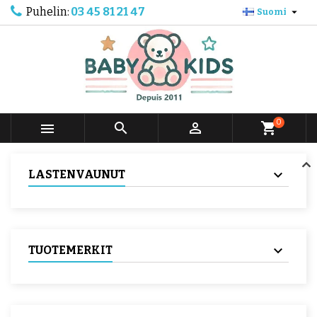
Puhelin:
03 45 81 21 47

Suomi
0



shopping_cart
LASTENVAUNUT
TUOTEMERKIT