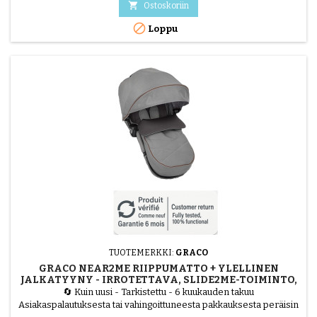
Plus -lastenrattaat on suunniteltu kestämään ja tarjoamaan

Ostoskoriin
maksimaalista mukavuutta. Se kestää jopa 22 kg:n painon, ja...

Loppu
TUOTEMERKKI:
GRACO
GRACO NEAR2ME RIIPPUMATTO + YLELLINEN
JALKATYYNY - IRROTETTAVA, SLIDE2ME-TOIMINTO,
HARMAA
🔄 Kuin uusi - Tarkistettu - 6 kuukauden takuu
Asiakaspalautuksesta tai vahingoittuneesta pakkauksesta peräisin