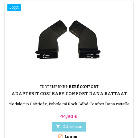
Loppu
TUOTEMERKKI:
BÉBÉ CONFORT
ADAPTERIT COSI BABY COMFORT DANA RATTAAT
Moduloclip Cabriofix, Pebble tai Rock Bébé Confort Dana rattaille
Hinta
44,90 €

Ostoskoriin

Loppu