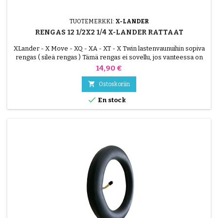
TUOTEMERKKI:
X-LANDER
RENGAS 12 1/2X2 1/4 X-LANDER RATTAAT
XLander - X Move - XQ - XA - XT - X Twin lastenvaunuihin sopiva
rengas ( sileä rengas ) Tämä rengas ei sovellu, jos vanteessa on
121/2x21/4 rengas ( 57-203 )
Hinta
14,90 €

Ostoskoriin

En stock