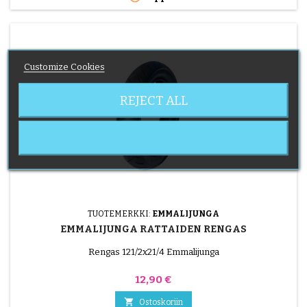
Customize Cookies
REJECT ALL
TUOTEMERKKI:
EMMALIJUNGA
EMMALIJUNGA RATTAIDEN RENGAS
Rengas 121/2x21/4 Emmalijunga
Hinta
12,90 €

Ostoskoriin