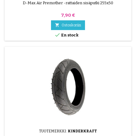
D-Max Air Premother -rattaiden sisäputki 255x50
Hinta
7,90 €

Ostoskoriin

En stock
TUOTEMERKKI:
KINDERKRAFT