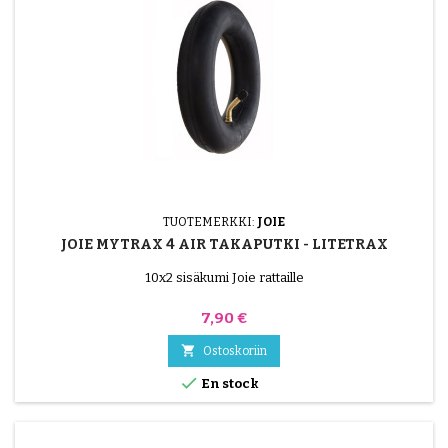
TUOTEMERKKI:
JOIE
JOIE MYTRAX 4 AIR TAKAPUTKI - LITETRAX
10x2 sisäkumi Joie rattaille
Hinta
7,90 €

Ostoskoriin

En stock