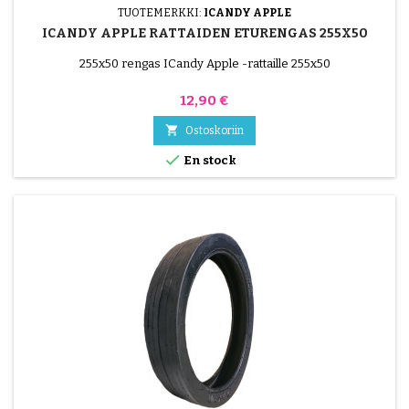
TUOTEMERKKI:
ICANDY APPLE
ICANDY APPLE RATTAIDEN ETURENGAS 255X50
255x50 rengas ICandy Apple -rattaille 255x50
Hinta
12,90 €

Ostoskoriin

En stock