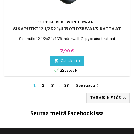
TUOTEMERKKI:
WONDERWALK
SISÄPUTKI 12 1/2X2 1/4 WONDERWALK RATTAAT
Sisäputki 12 1/2x2 1/4 Wonderwalk 3-pyöräiset rattaat
Hinta
7,90 €

Ostoskoriin

En stock

1
2
3
…
33
Seuraava

TAKAISIN YLÖS
Seuraa meitä Facebookissa