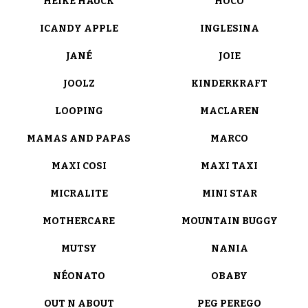
HEIKE HAUCK
HOCO
ICANDY APPLE
INGLESINA
JANÉ
JOIE
JOOLZ
KINDERKRAFT
LOOPING
MACLAREN
MAMAS AND PAPAS
MARCO
MAXI COSI
MAXI TAXI
MICRALITE
MINI STAR
MOTHERCARE
MOUNTAIN BUGGY
MUTSY
NANIA
NÉONATO
OBABY
OUT N ABOUT
PEG PEREGO