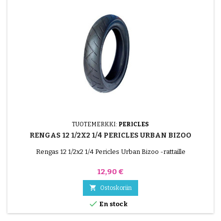
TUOTEMERKKI:
PERICLES
RENGAS 12 1/2X2 1/4 PERICLES URBAN BIZOO
Rengas 12 1/2x2 1/4 Pericles Urban Bizoo -rattaille
Hinta
12,90 €

Ostoskoriin

En stock