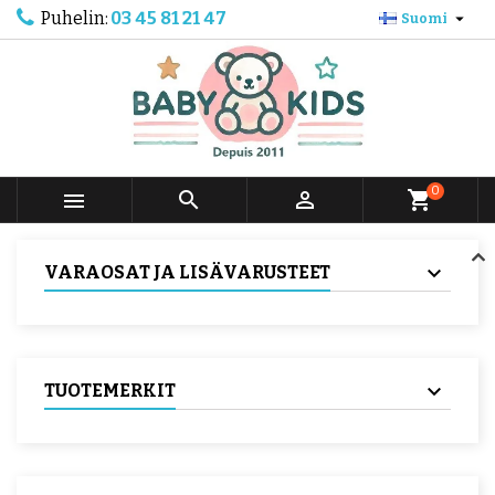
Puhelin:
03 45 81 21 47

Suomi
0



shopping_cart
VARAOSAT JA LISÄVARUSTEET
TUOTEMERKIT