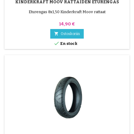
KINDERKRAFT MOOV RATTAIDEN ETURENGAS
Eturengas 8x1,50 Kinderkraft Moov rattaat
Hinta
14,90 €

Ostoskoriin

En stock