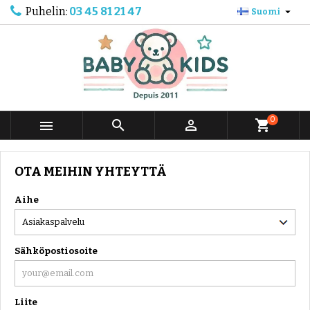
Puhelin:
03 45 81 21 47

Suomi
0



shopping_cart
OTA MEIHIN YHTEYTTÄ
Aihe
Sähköpostiosoite
Liite