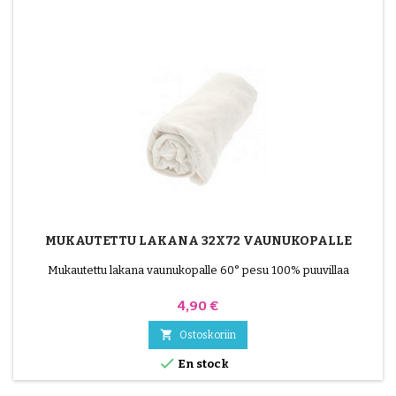
MUKAUTETTU LAKANA 32X72 VAUNUKOPALLE
Mukautettu lakana vaunukopalle 60° pesu 100% puuvillaa
Hinta
4,90 €

Ostoskoriin

En stock