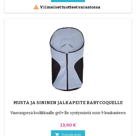

Viimeiset tuotteet varastossa
MUSTA JA SININEN JALKAPEITE BABYCOQUELLE
Vauvanpesä kodikkaalle gr0+:lle syntymästä noin 9 kuukauteen
Hinta
13,90 €

Ostoskoriin