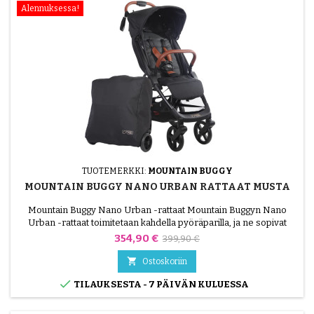
Alennuksessa!
TUOTEMERKKI:
MOUNTAIN BUGGY
MOUNTAIN BUGGY NANO URBAN RATTAAT MUSTA
Mountain Buggy Nano Urban -rattaat Mountain Buggyn Nano
Urban -rattaat toimitetaan kahdella pyöräparilla, ja ne sopivat
kaikkiin perheisiin ja kaikkiin tilanteisiin: suuret maastopyörät
Hinta
Normaalihinta
354,90 €
399,90 €
viikonloppua varten tai pienet kaupunkipyörät, valinta on sinun!
Korkeaselkäisessä istuimessa istuen lapsesi voi nauttia

Ostoskoriin
ympäröivästä maaseudusta tai maata makuulla...

TILAUKSESTA - 7 PÄIVÄN KULUESSA