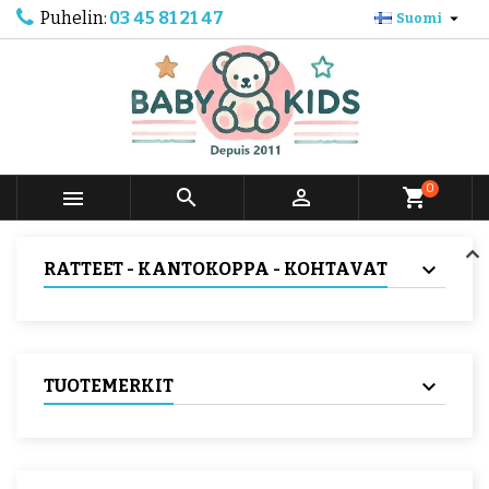
Puhelin:
03 45 81 21 47

Suomi
0



shopping_cart
RATTEET - KANTOKOPPA - KOHTAVAT
TUOTEMERKIT