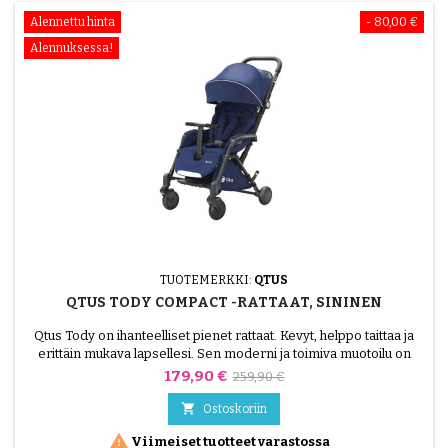
Alennettu hinta
- 80,00 €
Alennuksessa!
TUOTEMERKKI:
QTUS
QTUS TODY COMPACT -RATTAAT, SININEN
Qtus Tody on ihanteelliset pienet rattaat. Kevyt, helppo taittaa ja
erittäin mukava lapsellesi. Sen moderni ja toimiva muotoilu on
saanut inspiraationsa saksalaisesta Bauhaus-tyylistä. Olitpa
Hinta
Normaalihinta
179,90 €
259,90 €
kaupungissa, metsässä tai puistossa, Tody on helposti mukanasi.
Rattaat voidaan työntää, kuljettaa vaunutilassa.

Ostoskoriin

Viimeiset tuotteet varastossa