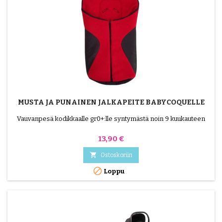
MUSTA JA PUNAINEN JALKAPEITE BABYCOQUELLE
Vauvanpesä kodikkaalle gr0+:lle syntymästä noin 9 kuukauteen
Hinta
13,90 €

Ostoskoriin

Loppu