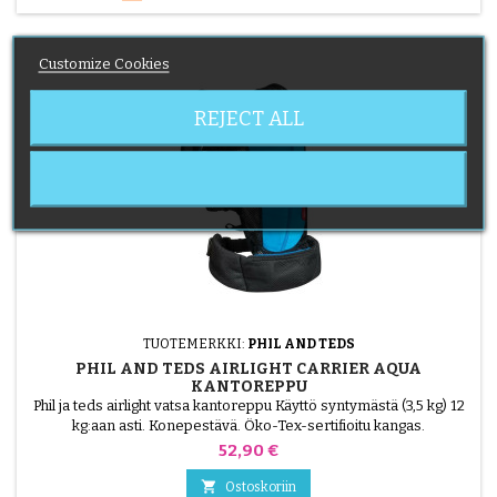
Customize Cookies
REJECT ALL
TUOTEMERKKI:
PHIL AND TEDS
PHIL AND TEDS AIRLIGHT CARRIER AQUA
KANTOREPPU
Phil ja teds airlight vatsa kantoreppu Käyttö syntymästä (3,5 kg) 12
kg:aan asti. Konepestävä. Öko-Tex-sertifioitu kangas.
Hinta
52,90 €

Ostoskoriin