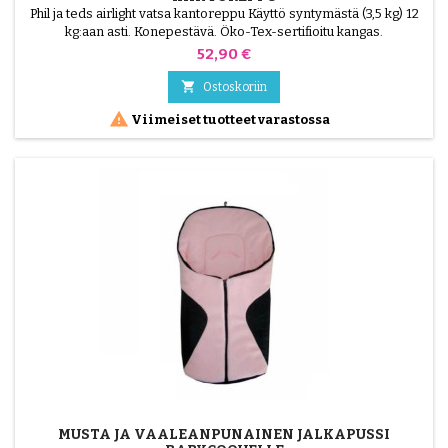
Phil ja teds airlight vatsa kantoreppu Käyttö syntymästä (3,5 kg) 12
kg:aan asti. Konepestävä. Öko-Tex-sertifioitu kangas.
Hinta
52,90 €

Ostoskoriin

Viimeiset tuotteet varastossa
MUSTA JA VAALEANPUNAINEN JALKAPUSSI