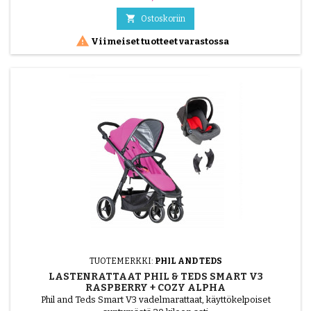
käsiteltävään pakettiin, joten voit ottaa sen mukaan julkisiin
liikennevälineisiin. Voit säätää selkänojan kulmaa, jotta lapsesi voi

Ostoskoriin
nukkua päiväunia mukavasti....

Viimeiset tuotteet varastossa
TUOTEMERKKI:
PHIL AND TEDS
LASTENRATTAAT PHIL & TEDS SMART V3
RASPBERRY + COZY ALPHA
Phil and Teds Smart V3 vadelmarattaat, käyttökelpoiset