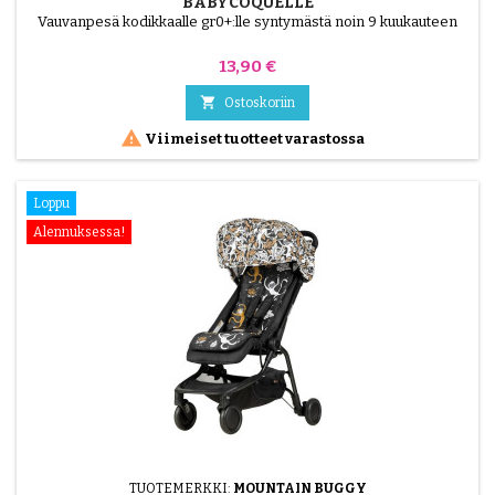
BABYCOQUELLE
Vauvanpesä kodikkaalle gr0+:lle syntymästä noin 9 kuukauteen
Hinta
13,90 €

Ostoskoriin

Viimeiset tuotteet varastossa
Loppu
Alennuksessa!
TUOTEMERKKI:
MOUNTAIN BUGGY