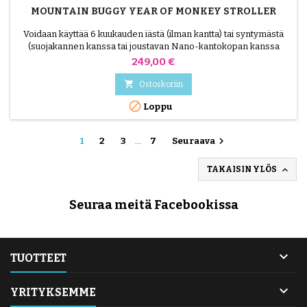
MOUNTAIN BUGGY YEAR OF MONKEY STROLLER
Voidaan käyttää 6 kuukauden iästä (ilman kantta) tai syntymästä
(suojakannen kanssa tai joustavan Nano-kantokopan kanssa
erikseen myytävänä) - 4 vuoteen asti Yritysten mukaan se menee
Hinta
249,00 €
käsimatkatavaroihin koneessa

Ostoskoriin

Loppu

1
2
3
…
7
Seuraava

TAKAISIN YLÖS
Seuraa meitä Facebookissa

TUOTTEET

YRITYKSEMME