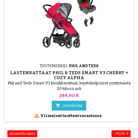
TUOTEMERKKI:
PHIL AND TEDS
LASTENRATTAAT PHIL & TEDS SMART V3 CHERRY +
COZY ALPHA
Phil and Teds Smart V3 kirsikkarattaat, käyttökelpoiset syntymästä
20 kiloon asti
Hinta
284,90 €

Ostoskoriin

Viimeiset tuotteet varastossa
Alennettu hinta
- 45,00 €