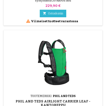
syntymästä 20 kiloon asti
Hinta
229,90 €

Ostoskoriin

Viimeiset tuotteet varastossa
TUOTEMERKKI:
PHIL AND TEDS
PHIL AND TEDS AIRLIGHT CARRIER LEAF -
KANTOREPPU