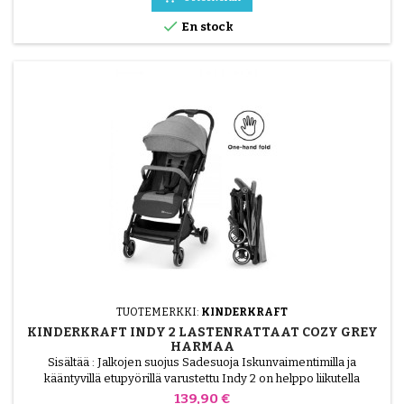

En stock
TUOTEMERKKI:
KINDERKRAFT
KINDERKRAFT INDY 2 LASTENRATTAAT COZY GREY
HARMAA
Sisältää : Jalkojen suojus Sadesuoja Iskunvaimentimilla ja
kääntyvillä etupyörillä varustettu Indy 2 on helppo liikutella
kaupungin jalkakäytävillä. Se taittuu pieneen, yhdellä kädellä
Hinta
139,90 €