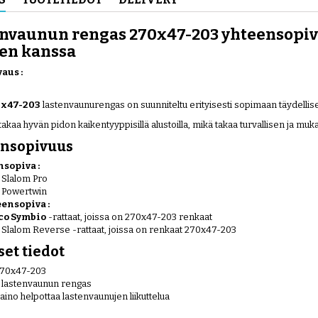
nvaunun rengas 270x47-203 yhteensopiva
en kanssa
aus :
x47-203
lastenvaunurengas on suunniteltu erityisesti sopimaan täydellis
akaa hyvän pidon kaikentyyppisillä alustoilla, mikä takaa turvallisen ja muk
nsopivuus
sopiva :
 Slalom Pro
 Powertwin
eensopiva :
co Symbio
-rattaat, joissa on 270x47-203 renkaat
 Slalom Reverse -rattaat, joissa on renkaat 270x47-203
et tiedot
270x47-203
: lastenvaunun rengas
aino helpottaa lastenvaunujen liikuttelua