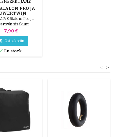
TEMERKKI:
JANÉ
 SLALOM PRO JA
OWERTWIN
IDEN SISÄKUMI
x17/8 Slalom Pro ja
ertwin sisäkumi
Hinta
7,90 €

Ostoskoriin

En stock
<
>
Loppu