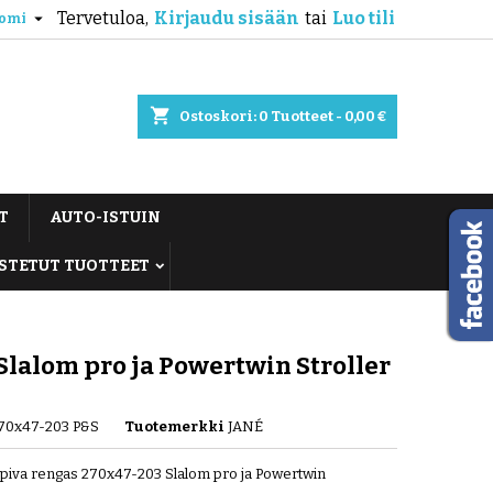
Tervetuloa,
Kirjaudu sisään
tai
Luo tili

omi
shopping_cart
Ostoskori:
0
Tuotteet - 0,00 €
T
AUTO-ISTUIN
STETUT TUOTTEET
Slalom pro ja Powertwin Stroller
270x47-203 P&S
Tuotemerkki
JANÉ
piva rengas 270x47-203 Slalom pro ja Powertwin