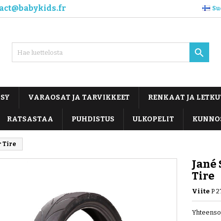
act@babykids.fr
Su

OSY
VARAOSAT JA TARVIKKEET
RENKAAT JA LETKU
RATSASTAA
PUHDISTUS
ULKOPELIT
KUNNO
r Tire
Jané 
Tire
Viite
P 
Yhteenso