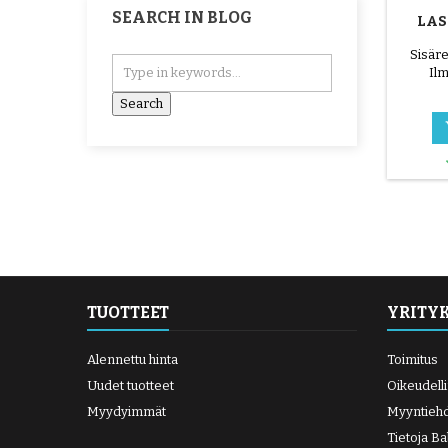
SEARCH IN BLOG
LAS
PAI
Sisäre
Ilm
I
sisäpu
laastar
muk
kaapime
puhdis
Levitä 
ympärill
kunnes l
Aseta l
(koskem
TUOTTEET
YRITY
Alennettu hinta
Toimitus
Uudet tuotteet
Oikeudell
Myydyimmät
Myyntieh
Tietoja B