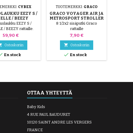
EMERKKI:
CYBEX
TUOTEMERKKI:
GRACO
T
K
LAUKKU EEZY S /
GRACO VOYAGER AIR JA
ELLE / BEEZY
METROSPORT STROLLER
KINDE
TUBE
tuslaukku EEZY S /
8 1/2x2 sisäputki Graco
AKTIV
E / BEEZY rattaille.
rattaille
Kin
opiva Eezy S 2, Eezy
aktivite
Hinta
Hinta
59,90 €
7,90 €
ezy S Twist, Eezy S
lähtie
2, Eezy S Twist+ 2,
Kind


Ostoskoriin
Ostoskoriin
e ja Beezy rattaiden
toimin


En stock
En stock
kanssa.
käyttä
Herätysmat
matto tel
matto, se
leikki
OTTAA YHTEYTTÄ
Baby Kids
4 RUE PAUL BAUDURET
10120 SAINT ANDRE LES VERGERS
FRANCE