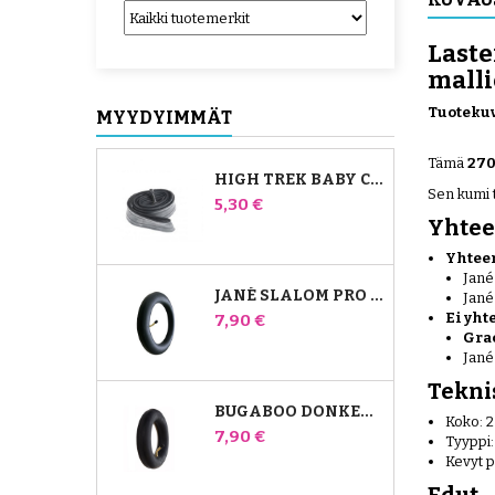
Laste
malli
Tuotekuv
MYYDYIMMÄT
Tämä
270
HIGH TREK BABY COMFORT -SISÄPUTKI
Sen kumi t
Hinta
5,30 €
Yhtee
Yhteen
Jané
JANÉ SLALOM PRO JA POWERTWIN RATTAIDEN SISÄKUMI
Jané
Ei yht
Hinta
7,90 €
Gra
Jané
Teknis
BUGABOO DONKEY RATTAIDEN ETUILMAKAMMIO
Koko: 
Hinta
7,90 €
Tyyppi
Kevyt p