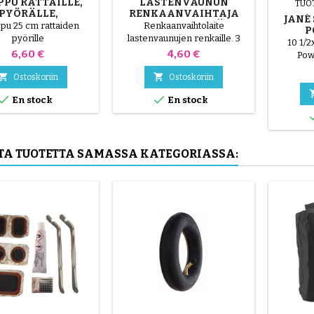
PU RATTAILLE,
LASTENVAUNUN
TUO
PYÖRÄLLE,
RENKAANVAIHTAJA
JANÉ
KOOTTERILLE
SATUNNAINEN VÄRI 1
pu 25 cm rattaiden
Renkaanvaihtolaite
P
PAKKAUS 3 KPL
pyörille
lastenvaunujen renkaille. 3
RATTA
10 1/2
korkealaatuista muoviosaa,
Hinta
Hinta
6,60 €
4,60 €
Pow
satunnaiset värit, musta,
punainen, vihreä, keltainen ja


Ostoskoriin
Ostoskoriin
sininen tai 3 teräsosaa (


En stock
En stock
harmaa ) Rengas asennetaan
käsin ilman työkaluja, jotta
vältetään sisäkumin
puhkaiseminen.
UTA TUOTETTA SAMASSA KATEGORIASSA: