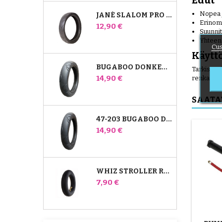
Edut
Nopea j
JANÉ SLALOM PRO JA POWERTWIN STROLLER TIRE
Erinoma
Hinta
12,90 €
Suunnit
Yhteens
Cus
Käytt
BUGABOO DONKEY 39X177 YHTEENSOPIVA LASTENRATTAIDEN RENGAS - ETUPYÖRÄÄN
Tarkista 
Hinta
14,90 €
renkaat.
SAATA
47-203 BUGABOO DONKEY -RATTAIDEN YHTEENSOPIVA RENGAS - TAKAPYÖRÄÄN
Hinta
14,90 €
WHIZ STROLLER REAR INNER TUBE RED CASTLE
Hinta
7,90 €