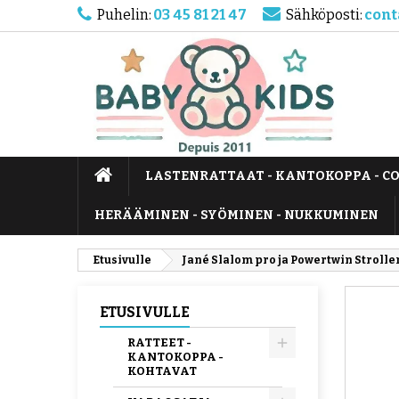
Puhelin:
03 45 81 21 47
Sähköposti:
cont
LASTENRATTAAT - KANTOKOPPA - C
HERÄÄMINEN - SYÖMINEN - NUKKUMINEN
Etusivulle
Jané Slalom pro ja Powertwin Strolle
ETUSIVULLE
RATTEET -
KANTOKOPPA -
KOHTAVAT