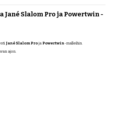
 Jané Slalom Pro ja Powertwin -
esti
Jané Slalom Pro
ja
Powertwin
-malleihin.
avan ajon.