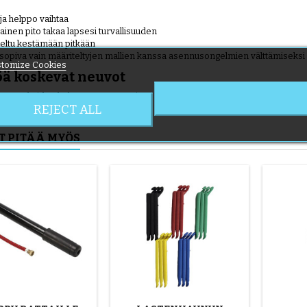
a helppo vaihtaa
inen pito takaa lapsesi turvallisuuden
eltu kestämään pitkään
opiva vain määriteltyjen mallien kanssa asennusongelmien välttämiseksi
tomize Cookies
öä koskevat neuvot
aina renkaiden koko ennen ostamista. Tämä malli ei sovellu Graco Symbio- t
REJECT ALL
T PITÄÄ MYÖS