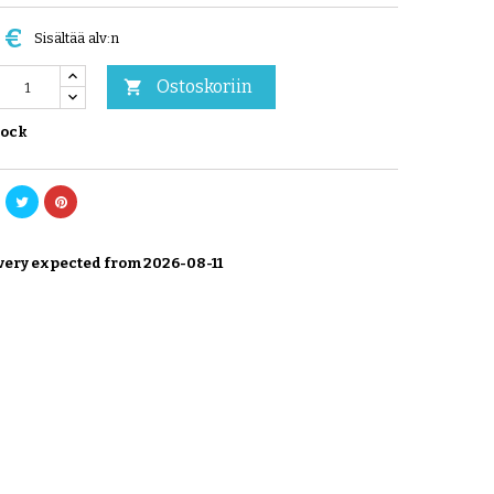
 €
Sisältää alv:n
Ostoskoriin

tock
very expected from 2026-08-11