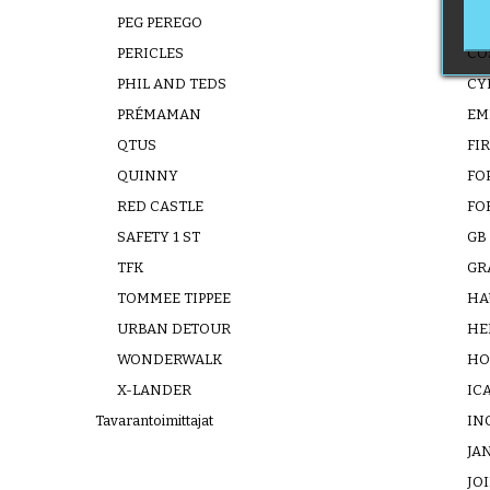
PEG PEREGO
CI
PERICLES
CO
PHIL AND TEDS
CY
PRÉMAMAN
EM
QTUS
FI
QUINNY
FO
RED CASTLE
FO
SAFETY 1 ST
GB
TFK
GR
TOMMEE TIPPEE
HA
URBAN DETOUR
HE
WONDERWALK
HO
X-LANDER
IC
Tavarantoimittajat
IN
JA
JOI