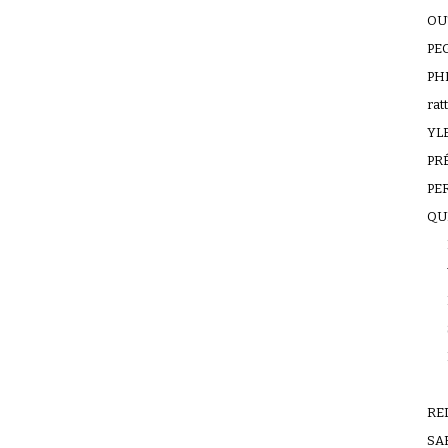
OU
PE
PH
rat
YL
PR
PE
QU
RE
SAF