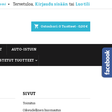
Tervetuloa,
Kirjaudu sisään
tai
Luo tili

omi
shopping_cart
Ostoskori:
0
Tuotteet - 0,00 €
T
AUTO-ISTUIN
STETUT TUOTTEET
SIVUT
Toimitus
Oikeudellinen huomautus