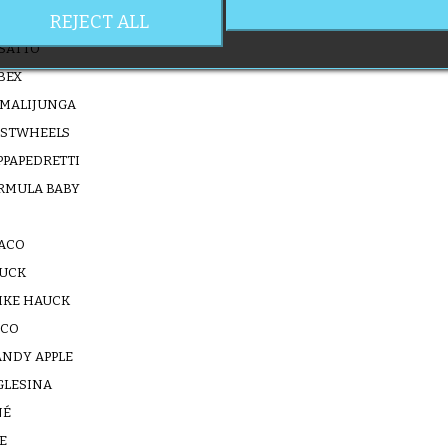
REJECT ALL
TY DRIVER
SATTO
BEX
MALIJUNGA
RSTWHEELS
PPAPEDRETTI
RMULA BABY
ACO
UCK
IKE HAUCK
CO
ANDY APPLE
GLESINA
NÉ
E