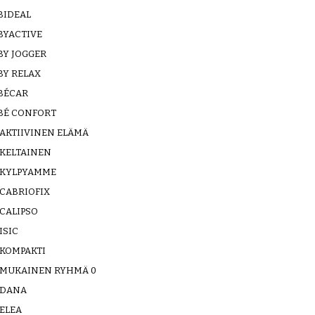
BIDEAL
BYACTIVE
BY JOGGER
BY RELAX
BÉCAR
BÉ CONFORT
AKTIIVINEN ELÄMÄ
KELTAINEN
KYLPYAMME
CABRIOFIX
CALIPSO
ISIC
KOMPAKTI
MUKAINEN RYHMÄ 0
DANA
ELEA