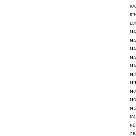
JO
KI
LO
MA
MA
MA
MA
MA
MI
MI
MO
MO
MU
NA
NÉ
OB