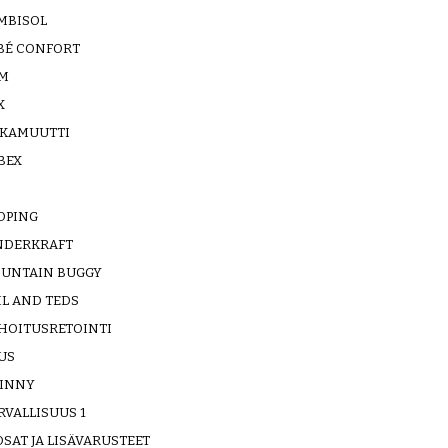
MBISOL
BÉ CONFORT
M
X
LKAMUUTTI
BEX
OPING
NDERKRAFT
UNTAIN BUGGY
IL AND TEDS
HOITUSRETOINTI
US
INNY
RVALLISUUS 1
SAT JA LISÄVARUSTEET