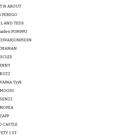
T N ABOUT
G PEREGO
IL AND TEDS
taiden PUMPPU
EISVARJONPIDIN
ÉMAMAN
RICLES
INNY
BUZZ
VAPAA Tyyli
MOODI
SENZZ
NOPEA
ZAPP
D CASTLE
ETY 1 ST