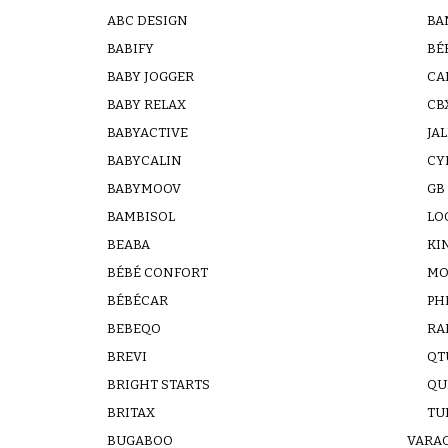
ABC DESIGN
BA
BABIFY
BÉ
BABY JOGGER
CA
BABY RELAX
CB
BABYACTIVE
JA
BABYCALIN
CY
BABYMOOV
GB
BAMBISOL
LO
BEABA
KI
BÉBÉ CONFORT
MO
BÉBÉCAR
PH
BEBEQO
RA
BREVI
QT
BRIGHT STARTS
QU
BRITAX
TU
BUGABOO
VARAO