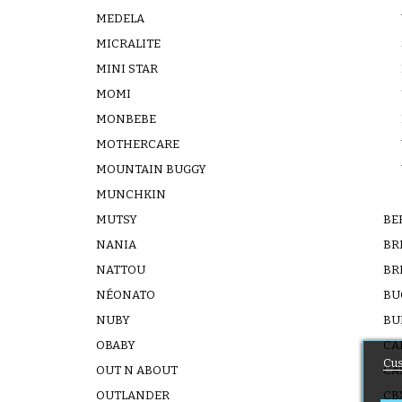
MEDELA
MICRALITE
MINI STAR
MOMI
MONBEBE
MOTHERCARE
MOUNTAIN BUGGY
MUNCHKIN
MUTSY
BE
NANIA
BR
NATTOU
BR
NÉONATO
BU
NUBY
BU
OBABY
CA
Cus
OUT N ABOUT
CA
OUTLANDER
CB