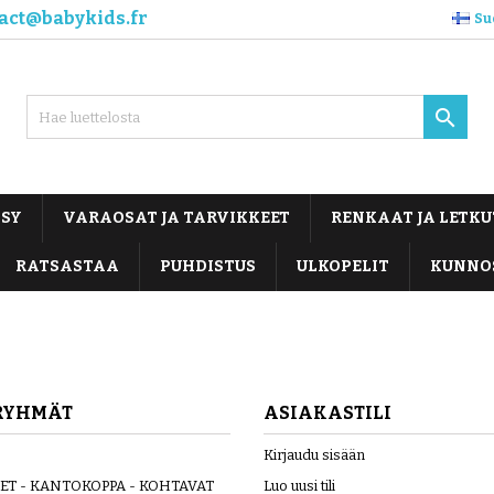
act@babykids.fr
Su

OSY
VARAOSAT JA TARVIKKEET
RENKAAT JA LETKU
RATSASTAA
PUHDISTUS
ULKOPELIT
KUNNO
RYHMÄT
ASIAKASTILI
Kirjaudu sisään
ET - KANTOKOPPA - KOHTAVAT
Luo uusi tili