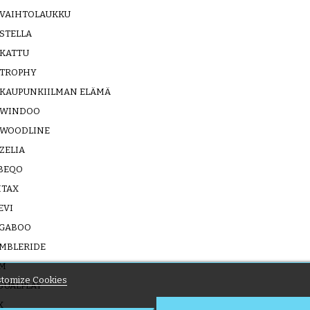
VAIHTOLAUKKU
STELLA
KATTU
TROPHY
KAUPUNKIILMAN ELÄMÄ
WINDOO
WOODLINE
ZELIA
BEQO
ITAX
EVI
GABOO
MBLERIDE
M
tomize Cookies
SUALPLAY
X