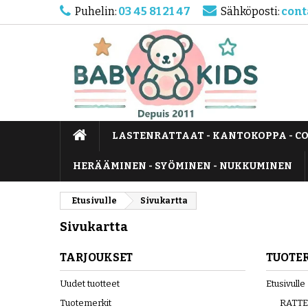
Puhelin:
03 45 81 21 47
Sähköposti:
cont
LASTENRATTAAT - KANTOKOPPA - C
HERÄÄMINEN - SYÖMINEN - NUKKUMINEN
Etusivulle
Sivukartta
Sivukartta
TARJOUKSET
TUOTE
Uudet tuotteet
Etusivulle
Tuotemerkit
RATTE