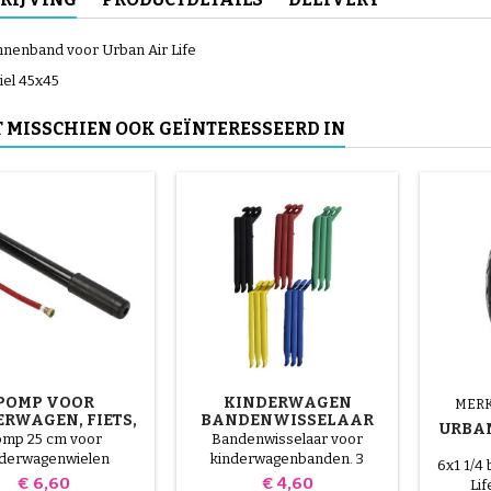
innenband voor Urban Air Life
el 45x45
T MISSCHIEN OOK GEÏNTERESSEERD IN
POMP VOOR
KINDERWAGEN
MERK
RWAGEN, FIETS,
BANDENWISSELAAR
URBAN
SCOOTER
WILLEKEURIGE KLEUR 1
omp 25 cm voor
Bandenwisselaar voor
PAK VAN 3 STUKS
nderwagenwielen
kinderwagenbanden. 3
KI
6x1 1/4
kunststof onderdelen van
Prijs
Prijs
€ 6,60
€ 4,60
Li