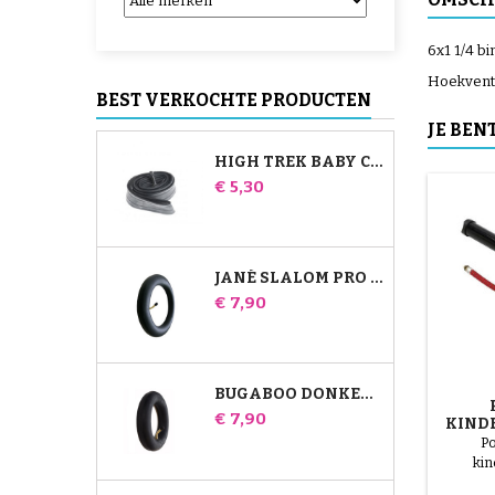
6x1 1/4 b
Hoekventi
BEST VERKOCHTE PRODUCTEN
JE BEN
HIGH TREK BABY COMFORT BINNENBAND
Prijs
€ 5,30
JANÉ SLALOM PRO EN POWERTWIN KINDERWAGEN BINNENBAND
Prijs
€ 7,90
BUGABOO DONKEY KINDERWAGEN LUCHTKAMER VOOR
Prijs
€ 7,90
KINDE
P
ki