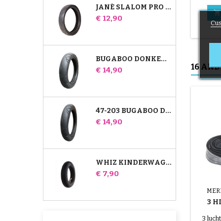
JANÉ SLALOM PRO EN POWERTWIN KINDERWAGENBAND

Prijs
€ 12,90
Cus
BUGABOO DONKEY 39X177 COMPATIBELE KINDERWAGENBAND - VOOR VOORWIEL
16 AND
Prijs
€ 14,90
47-203 BUGABOO DONKEY-WANDELWAGENCOMPATIBELE BAND - VOOR ACHTERWIEL
Prijs
€ 14,90
WHIZ KINDERWAGEN ACHTER BINNENBAND RED CASTLE
Prijs
€ 7,90
MER
3 H
BI
3 luc