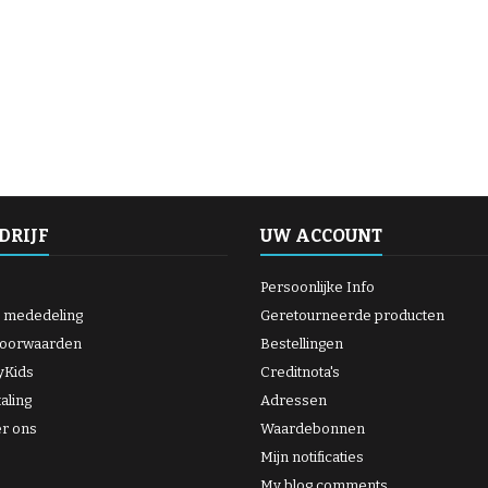
DRIJF
UW ACCOUNT
Persoonlijke Info
e mededeling
Geretourneerde producten
oorwaarden
Bestellingen
yKids
Creditnota's
taling
Adressen
er ons
Waardebonnen
Mijn notificaties
My blog comments