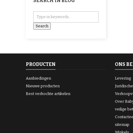
SEARCH IN BLOG
PRODUCTEN
ONS BE
Aanbiedingen
Levering
Nieuwe producten
Juridisch
Best verkochte artikelen
Verkoopv
Over Bab
veilige be
Contacte
sitemap
Winkels