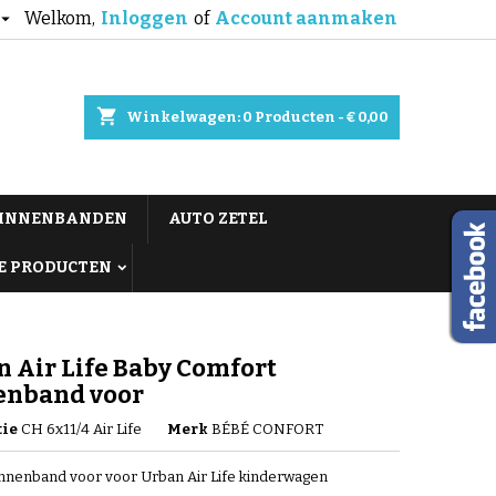
Welkom,
Inloggen
of
Account aanmaken

shopping_cart
Winkelwagen:
0
Producten - € 0,00
BINNENBANDEN
AUTO ZETEL
E PRODUCTEN
 Air Life Baby Comfort
enband voor
tie
CH 6x11/4 Air Life
Merk
BÉBÉ CONFORT
innenband voor voor Urban Air Life kinderwagen