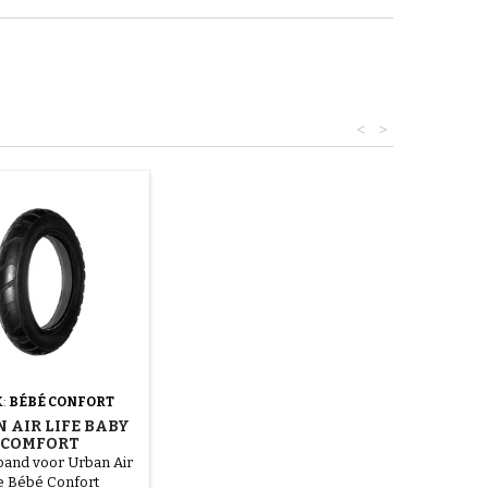
<
>
:
BÉBÉ CONFORT
 AIR LIFE BABY
COMFORT
NDERWAGEN
 band voor Urban Air
VOORBAND
fe Bébé Confort