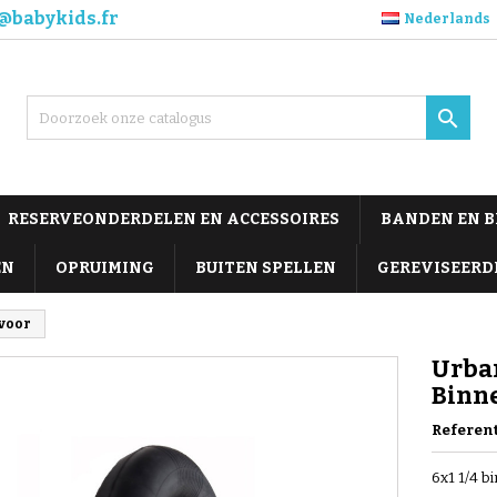
@babykids.fr
Nederlands

RESERVEONDERDELEN EN ACCESSOIRES
BANDEN EN 
EN
OPRUIMING
BUITEN SPELLEN
GEREVISEERD
 voor
Urban
Binn
Referen
6x1 1/4 b