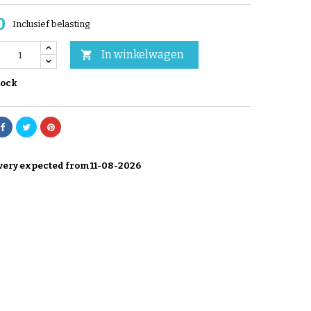
0
Inclusief belasting
In winkelwagen

tock
very expected from 11-08-2026