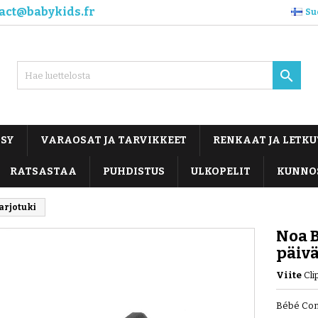
act@babykids.fr
Su

OSY
VARAOSAT JA TARVIKKEET
RENKAAT JA LETKU
RATSASTAA
PUHDISTUS
ULKOPELIT
KUNNO
arjotuki
Noa B
päiv
Viite
Cli
Bébé Conf