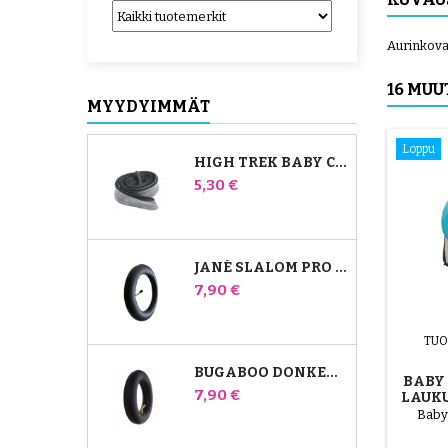
Aurinkova
16 MU
MYYDYIMMÄT
Loppu
HIGH TREK BABY COMFORT -SISÄPUTKI
Hinta
5,30 €
JANÉ SLALOM PRO JA POWERTWIN RATTAIDEN SISÄKUMI
Hinta
7,90 €
TUO
BUGABOO DONKEY RATTAIDEN ETUILMAKAMMIO
BABY 
Hinta
7,90 €
LAUK
Baby