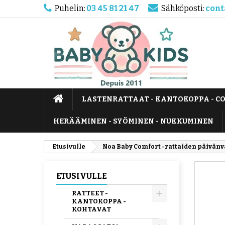
Puhelin:
03 45 81 21 47
Sähköposti:
cont
LASTENRATTAAT - KANTOKOPPA - C
HERÄÄMINEN - SYÖMINEN - NUKKUMINEN
Etusivulle
Noa Baby Comfort -rattaiden päivänv
ETUSIVULLE
RATTEET -
KANTOKOPPA -
KOHTAVAT