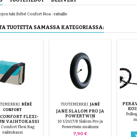
rjon tuki Bébé Confort Noa -rattaille
UTA TUOTETTA SAMASSA KATEGORIASSA:
PERÄV
TEMERKKI:
BÉBÉ
TUOTEMERKKI:
JANÉ
KOI
CONFORT
JANÉ SLALOM PRO JA
PAIN
Polku
POWERTWIN
COMFORT FLEXI-
m
RATTAIDEN SISÄKUMI
UN VAIHTOKASSI
10 1/2x17/8 Slalom Pro ja
koiranvau
 Comfort Flexi Bag
Powertwin sisäkumi
paino 
vaihtokassi
Hinta
7,90 €
helposti