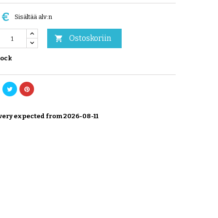
 €
Sisältää alv:n
Ostoskoriin

tock
very expected from 2026-08-11