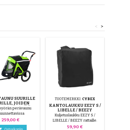
<
>
AUNU SUURILLE
TUOTEMERKKI:
CYBEX
TUOT
RILLE, JOIDEN
KANTOLAUKKU EEZY S /
O ON ENINTÄÄN
pyörän perävaunu
LIBELLE / BEEZY
HIG
40 KG
uunnettavissa
Kuljetuslaukku EEZY S /
COMFO
nuiksi. Suurin sallittu
Hinta
259,00 €
LIBELLE / BEEZY rattaille.
Valitse 2
on 40 kg. Se taittuu
Yhteensopiva Eezy S 2, Eezy
puolaisel
Hinta
59,90 €
 kokoon ja kiinnittyy

Ostoskoriin