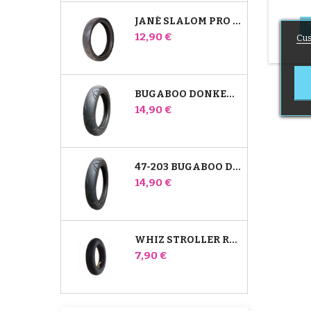
JANÉ SLALOM PRO JA POWERTWIN STROLLER TIRE
Hinta
12,90 €
Cus
BUGABOO DONKEY 39X177 YHTEENSOPIVA LASTENRATTAIDEN RENGAS - ETUPYÖRÄÄN
Hinta
14,90 €
47-203 BUGABOO DONKEY -RATTAIDEN YHTEENSOPIVA RENGAS - TAKAPYÖRÄÄN
Hinta
14,90 €
WHIZ STROLLER REAR INNER TUBE RED CASTLE
Hinta
7,90 €