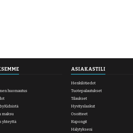
KSEMME
ASIAKASTILI
Henkilötiedot
inen huomautus
Tuotepalautukset
dot
Tilaukset
abyKidsistä
Hyvityslaskut
en maksu
Osoitteet
n yhteyttä
Kupongit
Hälytykseni