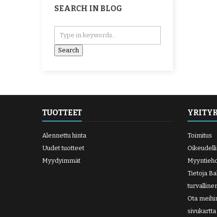
SEARCH IN BLOG
TUOTTEET
YRITY
Alennettu hinta
Toimitus
Uudet tuotteet
Oikeudell
Myydyimmät
Myyntieh
Tietoja B
turvallin
Ota meihi
sivukartta