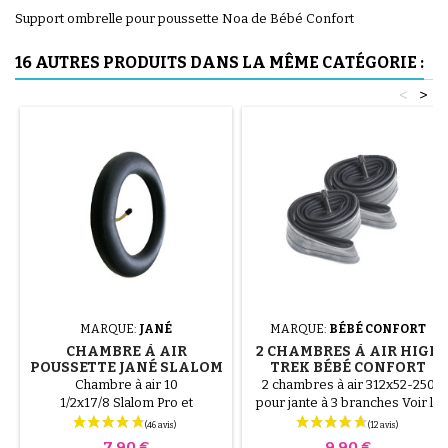
Support ombrelle pour poussette Noa de Bébé Confort
16 AUTRES PRODUITS DANS LA MÊME CATÉGORIE :
<
>
MARQUE:
JANÉ
MARQUE:
BÉBÉ CONFORT
CHAMBRE À AIR
2 CHAMBRES À AIR HIGH
POUSSETTE JANÉ SLALOM
TREK BÉBÉ CONFORT
PRO ET POWERTWIN
Chambre à air 10
2 chambres à air 312x52-250
1/2x17/8 Slalom Pro et
pour jante à 3 branches Voir la
Powertwin
vidéo ci dessous afin d'éviter
de percer les chambres à air au
Prix
Prix
7,90 €
9,90 €