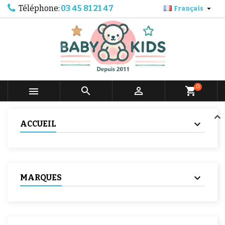
Téléphone:
03 45 81 21 47

Français
0



shopping_cart
ACCUEIL
MARQUES