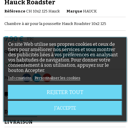
Hauck Roadster
Référence
CH 10x2.125 Hauck
Marque
HAUCK
Chambre à air pour la poussette Hauck Roadster 10x2.125
7,90 €
TTC
Ce site Web utilise ses propres cookies et ceux de
tiers pour améliorer nos services et vous montrer
Ajouter au panier

Quantité
des publicités liées à vos préférences en analysant
vos habitudes de navigation. Pour donner votre

En stock
consentement à son utilisation, appuyez sur le
bouton Accepter.
Partager
Informations
Personnaliser les cookies
REJETER TOUT
local_shipping
Livraison prévue à partir du 11/08/2026
J'ACCEPTE
DESCRIPTION
DÉTAILS DU PRODUIT
LIVRAISON