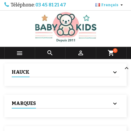
Téléphone:
03 45 81 21 47

Français
0



shopping_cart
HAUCK
MARQUES