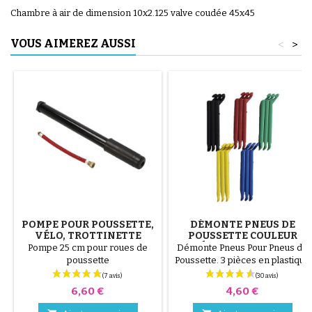
Chambre à air de dimension 10x2.125 valve coudée 45x45
VOUS AIMEREZ AUSSI
<
>
POMPE POUR POUSSETTE,
DÉMONTE PNEUS DE
VÉLO, TROTTINETTE
POUSSETTE COULEUR
ALÉATOIRE 1 LOT DE 3
Pompe 25 cm pour roues de
Démonte Pneus Pour Pneus de
PIÈCES
poussette
Poussette. 3 pièces en plastique
de haute qualité, couleur
aléatoire, noir, rouge, vert,
Prix
Prix
6,60 €
4,60 €
jaune et bleu ou 3 pièces en
acier ( gris ) Le montage du