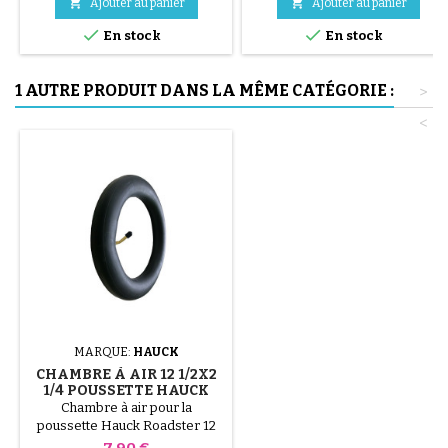


Ajouter au panier
Ajouter au panier
pneu se fait sans outils et


uniquement à la main, cela évite
En stock
En stock
de percer la chambre à air.
1 AUTRE PRODUIT DANS LA MÊME CATÉGORIE :
>
<
MARQUE:
HAUCK
CHAMBRE À AIR 12 1/2X2
1/4 POUSSETTE HAUCK
ROADSTER
Chambre à air pour la
poussette Hauck Roadster 12
1/2x2 1/4
Prix
7,90 €