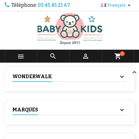
Téléphone:
03 45 81 21 47

Français
0



shopping_cart
WONDERWALK
MARQUES