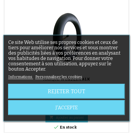
Ce site Web utilise ses propres cookies et ceux de
tiers pour améliorer nos services et vous montrer
des publicités liées à vos préférences en analysant
vos habitudes de navigation. Pour donner votre
consentement à son utilisation, appuyez sur le
bouton Accepter.
Informations
Personnaliser les cookies
MARQUE:
WONDERWALK
CHAMBRE À AIR 12 1/2X2 1/4 POUSSETTE
REJETER TOUT
WONDERWALK
Chambre à air 12 1/2x2 1/4 Poussette 3 Roues Wonderwalk
J'ACCEPTE
Prix
7,90 €

Ajouter au panier

En stock