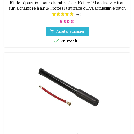
Kit de réparation pour chambre à air. Notice 1/ Localisez le trou
sur la chambre à air. 2/ Frottez la surface qui va accueillir le patch
avec le grattoir fourni. 3/ Dégraissez, nettoyez et séchez la
surface. 4/ Étalez uniformément la colle autour du trou. 5/
Prix
5,90 €
Patientez environ 1 mIn, jusqu'à ce que la colle ne brille plus. 6/
Positionnez le patch au...

Ajouter au panier

En stock
(2 avis)