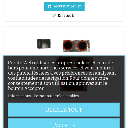

Ajouter au panier

En stock
(2 avis)
Ce site Web utilise ses propres cookies et ceux de
tiers pour améliorer nos services et vous montrer
des publicités liées à vos préférences en analysant
vos habitudes de navigation. Pour donner votre
consentement à son utilisation, appuyez sur le
bouton Accepter.
Informations
Personnaliser les cookies
RUSTINES POUR CHAMBRE À AIR DE POUSSETTE
REJETER TOUT
Kit de réparation pour chambre à air. Notice 1/ Localisez le trou
sur la chambre à air. 2/ Frottez la surface qui va accueillir le patch
J'ACCEPTE
avec le grattoir fourni. 3/ Dégraissez, nettoyez et séchez la