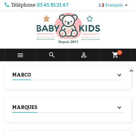
Téléphone:
03 45 81 21 47

Français
0



shopping_cart
MARCO
MARQUES