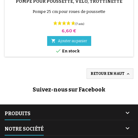
POMPE POUR POUSSETTE, VÉLO, TROTTINETTE
Pompe 25 cm pour roues de poussette
Prix
6,60 €

Ajouter au panier

En stock

RETOUR EN HAUT
Suivez-nous sur Facebook

PRODUITS

NOTRE SOCIÉTÉ