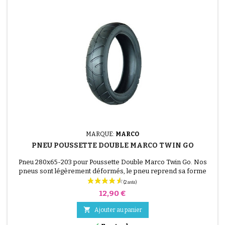
MARQUE:
MARCO
PNEU POUSSETTE DOUBLE MARCO TWIN GO
Pneu 280x65-203 pour Poussette Double Marco Twin Go. Nos
pneus sont légèrement déformés, le pneu reprend sa forme
après montage et mise en pression.
Prix
12,90 €

Ajouter au panier