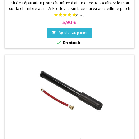
Kit de réparation pour chambre à air. Notice 1/ Localisez le trou
sur la chambre à air. 2/ Frottez la surface qui va accueillir le patch
avec le grattoir fourni. 3/ Dégraissez, nettoyez et séchez la
surface. 4/ Étalez uniformément la colle autour du trou. 5/
Prix
5,90 €
Patientez environ 1 mIn, jusqu'à ce que la colle ne brille plus. 6/
Positionnez le patch au...

Ajouter au panier

En stock
(2 avis)