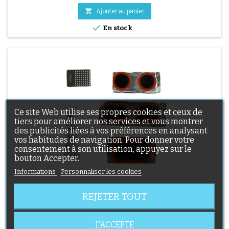

Ajouter au panier

En stock
(5 avis)
Ce site Web utilise ses propres cookies et ceux de
tiers pour améliorer nos services et vous montrer
des publicités liées à vos préférences en analysant
vos habitudes de navigation. Pour donner votre
consentement à son utilisation, appuyez sur le
bouton Accepter.
Informations
Personnaliser les cookies
RUSTINES POUR CHAMBRE À AIR DE POUSSETTE
REJETER TOUT
Kit de réparation pour chambre à air. Notice 1/ Localisez le trou
sur la chambre à air. 2/ Frottez la surface qui va accueillir le patch
J'ACCEPTE
avec le grattoir fourni. 3/ Dégraissez, nettoyez et séchez la