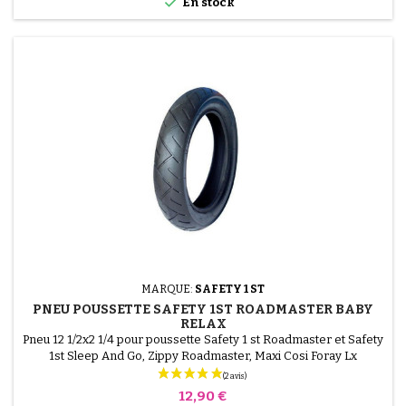

En stock
MARQUE:
SAFETY 1 ST
PNEU POUSSETTE SAFETY 1ST ROADMASTER BABY
RELAX
Pneu 12 1/2x2 1/4 pour poussette Safety 1 st Roadmaster et Safety
1st Sleep And Go, Zippy Roadmaster, Maxi Cosi Foray Lx
Prix
12,90 €