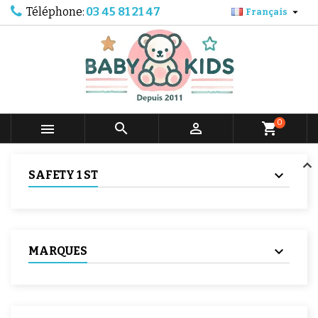
Téléphone:
03 45 81 21 47

Français
0



shopping_cart
SAFETY 1 ST
MARQUES