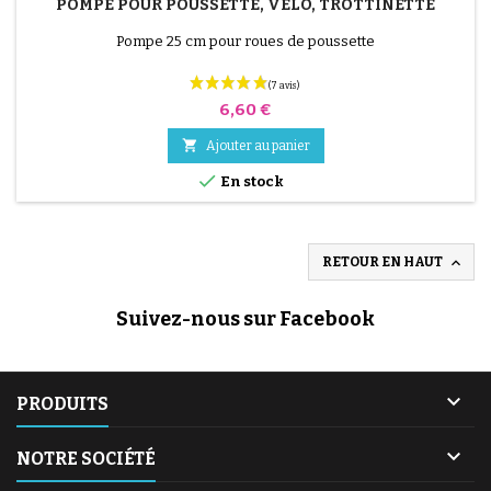
POMPE POUR POUSSETTE, VÉLO, TROTTINETTE
Pompe 25 cm pour roues de poussette
Prix
6,60 €

Ajouter au panier

En stock

RETOUR EN HAUT
Suivez-nous sur Facebook

PRODUITS

NOTRE SOCIÉTÉ