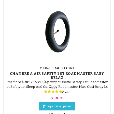
MARQUE:
SAFETY 1 ST
CHAMBRE À AIR SAFETY 1 ST ROADMASTER BABY
RELAX
Chambre à air 12 1/2x2 1/4 pour poussette Safety 1 st Roadmaster
et Safety 1st Sleep And Go, Zippy Roadmaster, Maxi Cosi Foray Lx
Prix
7,90 €

Ajouter au panier