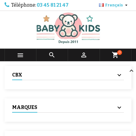
Téléphone:
03 45 81 21 47

Français
0



shopping_cart
CBX
MARQUES