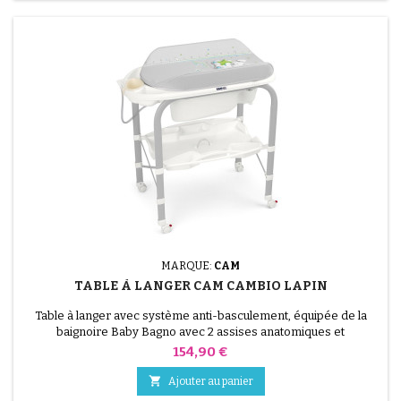
MARQUE:
CAM
TABLE À LANGER CAM CAMBIO LAPIN
Table à langer avec système anti-basculement, équipée de la
baignoire Baby Bagno avec 2 assises anatomiques et
antidérapantes (une inclinée pour les bébés de 0 à 6 mois et une
Prix
154,90 €
assise avec accoudoirs pour les bébés de 6 à 12 mois). Espaces
porte-savon et porte-éponge, petite douche, bouchon et tuyau

Ajouter au panier
pour l’évacuation de l’eau, tiroir porte-objets avec...