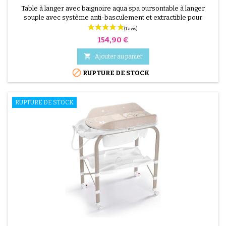
Table à langer avec baignoire aqua spa oursontable à langer
souple avec système anti-basculement et extractible pour
permettre à la maman de donner son bain au bébé et de pouvoir
le changer facilement. baignoire avec 2 assises anatomiques (une
Prix
154,90 €
inclinée pour bébés de 0 à 6 mois et une assise pour bébés de 6
à 12 mois), espaces porte-objets et porte-éponge,...

Ajouter au panier

RUPTURE DE STOCK
RUPTURE DE STOCK