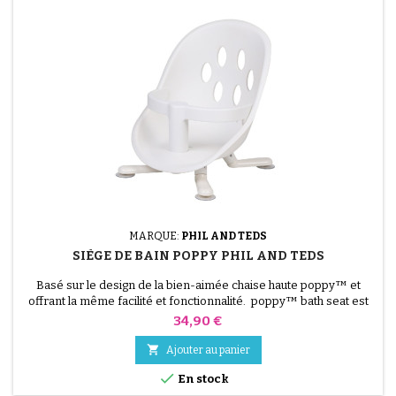
MARQUE:
PHIL AND TEDS
SIÈGE DE BAIN POPPY PHIL AND TEDS
Basé sur le design de la bien-aimée chaise haute poppy™ et
offrant la même facilité et fonctionnalité. poppy™ bath seat est
notre solution tout-en-un pour les petits bobos ! Pas besoin
Prix
34,90 €
d'accessoires ou d'outils supplémentaires, notre bébé bath seat
est prêt à go dès sa sortie de la boîte - aucun assemblage requis

Ajouter au panier
!

En stock