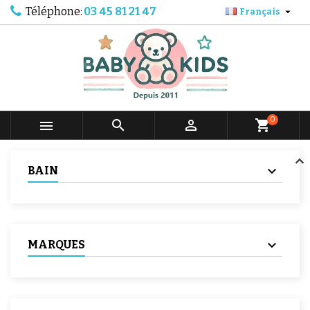
Téléphone:
03 45 81 21 47

Français
0



shopping_cart
BAIN
MARQUES