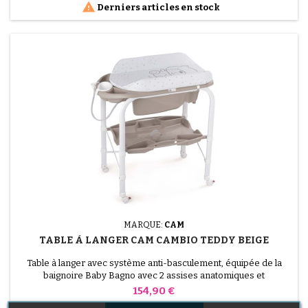

Derniers articles en stock
MARQUE:
CAM
TABLE À LANGER CAM CAMBIO TEDDY BEIGE
Table à langer avec système anti-basculement, équipée de la
baignoire Baby Bagno avec 2 assises anatomiques et
antidérapantes (une inclinée pour les bébés de 0 à 6 mois et une
Prix
154,90 €
assise avec accoudoirs pour les bébés de 6 à 12 mois). Espaces