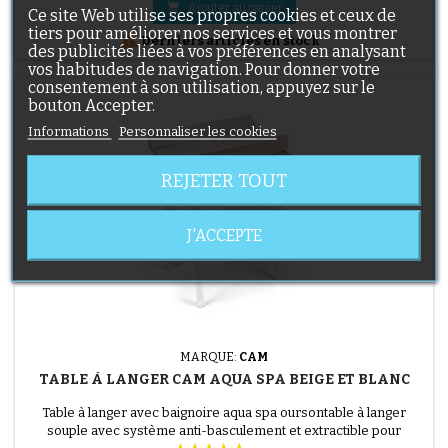
porte-savon et porte-éponge, petite douche, bouchon et tuyau

Ajouter au panier
Ce site Web utilise ses propres cookies et ceux de
pour l’évacuation de l’eau, tiroir porte-objets avec...
tiers pour améliorer nos services et vous montrer

Derniers articles en stock
des publicités liées à vos préférences en analysant
vos habitudes de navigation. Pour donner votre
consentement à son utilisation, appuyez sur le
bouton Accepter.
Informations
Personnaliser les cookies
REJETER TOUT
J'ACCEPTE
MARQUE:
CAM
TABLE À LANGER CAM AQUA SPA BEIGE ET BLANC
Table à langer avec baignoire aqua spa oursontable à langer
souple avec système anti-basculement et extractible pour