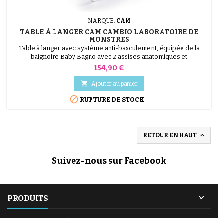
MARQUE:
CAM
TABLE À LANGER CAM CAMBIO LABORATOIRE DE
MONSTRES
Table à langer avec système anti-basculement, équipée de la
(1 avis)
baignoire Baby Bagno avec 2 assises anatomiques et
antidérapantes (une inclinée pour les bébés de 0 à 6 mois et une
Prix
154,90 €
assise avec accoudoirs pour les bébés de 6 à 12 mois). Espaces
porte-savon et porte-éponge, petite douche, bouchon et tuyau

Ajouter au panier
pour l’évacuation de l’eau, tiroir porte-objets avec...

RUPTURE DE STOCK

RETOUR EN HAUT
Suivez-nous sur Facebook

PRODUITS