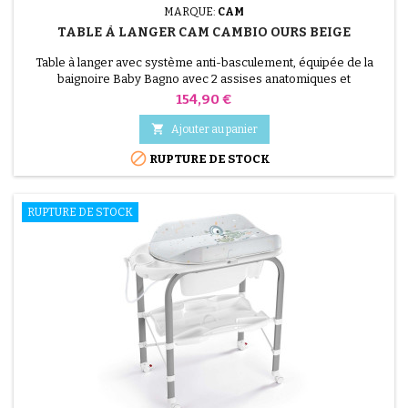
MARQUE:
CAM
TABLE À LANGER CAM CAMBIO OURS BEIGE
Table à langer avec système anti-basculement, équipée de la
baignoire Baby Bagno avec 2 assises anatomiques et
antidérapantes (une inclinée pour les bébés de 0 à 6 mois et une
Prix
154,90 €
assise avec accoudoirs pour les bébés de 6 à 12 mois). Espaces
porte-savon et porte-éponge, petite douche, bouchon et tuyau

Ajouter au panier
pour l’évacuation de l’eau, tiroir porte-objets avec...

RUPTURE DE STOCK
RUPTURE DE STOCK