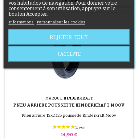

En stock
vos habitudes de navigation. Pour donner votre
consentement à son utilisation, appuyez sur le
bouton Accepter.
Informations
Personnaliser les cookies
REJETER TOUT
J'ACCEPTE
MARQUE:
KINDERKRAFT
PNEU ARRIÈRE POUSSETTE KINDERKRAFT MOOV
Pneu arrière 12x2.125 poussette Kinderkraft Moov
Prix
14,90 €