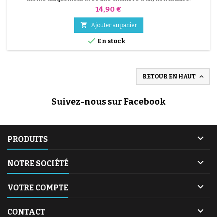
Prix
14,90 €

Ajouter au panier

En stock

RETOUR EN HAUT
Suivez-nous sur Facebook

PRODUITS

NOTRE SOCIÉTÉ

VOTRE COMPTE

CONTACT