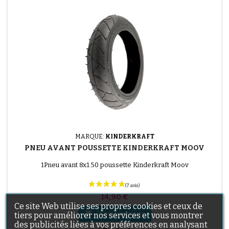
MARQUE:
KINDERKRAFT
PNEU AVANT POUSSETTE KINDERKRAFT MOOV
1Pneu avant 8x1.50 poussette Kinderkraft Moov
Prix
14,90 €
Ce site Web utilise ses propres cookies et ceux de

Ajouter au panier
tiers pour améliorer nos services et vous montrer
des publicités liées à vos préférences en analysant