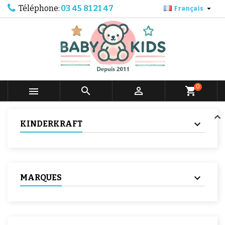
Téléphone:
03 45 81 21 47

Français
0



shopping_cart
KINDERKRAFT
MARQUES