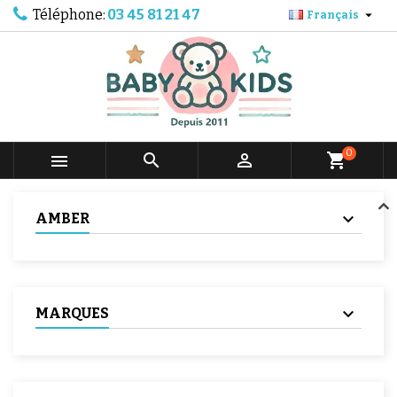
Téléphone:
03 45 81 21 47

Français
0



shopping_cart
AMBER
MARQUES