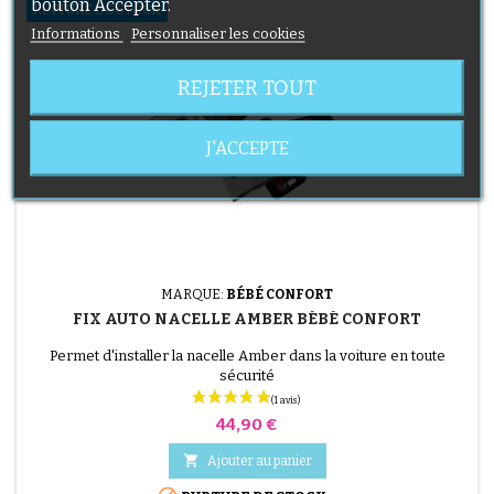
bouton Accepter.
RUPTURE DE STOCK
Informations
Personnaliser les cookies
REJETER TOUT
J'ACCEPTE
MARQUE:
BÉBÉ CONFORT
FIX AUTO NACELLE AMBER BÉBÉ CONFORT
Permet d'installer la nacelle Amber dans la voiture en toute
sécurité
Prix
44,90 €

Ajouter au panier