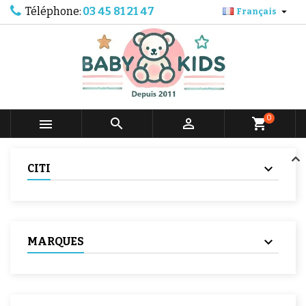
Téléphone:
03 45 81 21 47

Français
0



shopping_cart
CITI
MARQUES