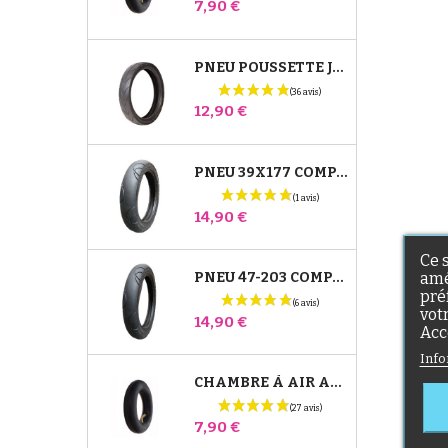
Prix
7,90 €
PNEU POUSSETTE JANÉ SLALOM PRO ET POWERTWIN
Prix
12,90 €
PNEU 39X177 COMPATIBLE POUSSETTE BUGABOO DONKEY - POUR ROUE AVANT
Prix
14,90 €
Ce 
PNEU 47-203 COMPATIBLE POUSSETTE BUGABOO DONKEY - POUR ROUE ARRIÈRE
amé
pré
vot
Prix
14,90 €
Acc
Info
CHAMBRE À AIR ARRIÈRE POUSSETTE WHIZZ RED CASTLE
Prix
7,90 €