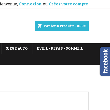
ienvenue,
Connexion
ou
Créez votre compte
shopping_cart
Panier:
0
Produits - 0,00 €
SIEGE AUTO
EVEIL - REPAS - SOMMEIL