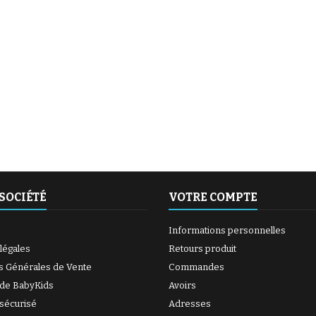
(6 avis)
(27 avis)
SOCIÉTÉ
VOTRE COMPTE
Informations personnelles
légales
Retours produit
s Générales de Vente
Commandes
 de BabyKids
Avoirs
sécurisé
Adresses