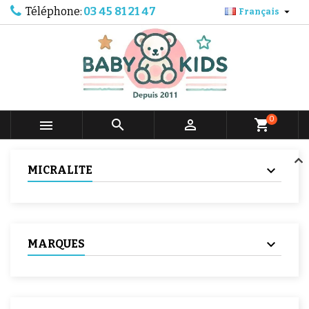
Téléphone:
03 45 81 21 47

Français
0



shopping_cart
MICRALITE
MARQUES