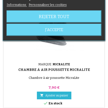
Informations
Personnaliser les cookies
REJETER TOUT
J'ACCEPTE
MARQUE:
MICRALITE
CHAMBRE À AIR POUSSETTE MICRALITE
Chambre à air poussette MicraLite
Prix
7,90 €

Ajouter au panier

En stock