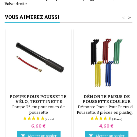
Valve droite.
VOUS AIMEREZ AUSSI
<
>
POMPE POUR POUSSETTE,
DÉMONTE PNEUS DE
VÉLO, TROTTINETTE
POUSSETTE COULEUR
ALÉATOIRE 1 LOT DE 3
Pompe 25 cm pour roues de
Démonte Pneus Pour Pneus de
PIÈCES
poussette
Poussette. 3 pièces en plastique
de haute qualité, couleur
aléatoire, noir, rouge, vert,
Prix
Prix
6,60 €
4,60 €
jaune et bleu ou 3 pièces en
acier ( gris ) Le montage du


Ajouter au panier
Ajouter au panier