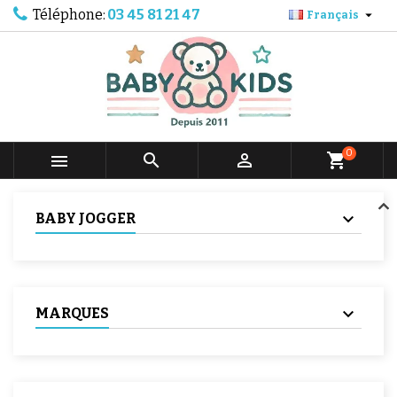
Téléphone:
03 45 81 21 47

Français
0



shopping_cart
BABY JOGGER
MARQUES