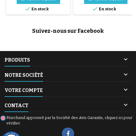
pneu se fait sans outils et


uniquement à la main, cela évite
En stock
En stock
de percer la chambre à air.
Suivez-nous sur Facebook

PRODUITS

NOTRE SOCIÉTÉ

VOTRE COMPTE

CONTACT
Marchand approuvé par la Société des Avis Garantis,
cliquez ici pour
vérifier
.