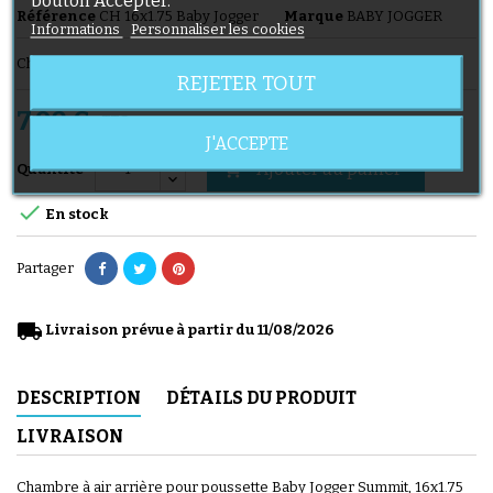
Référence
CH 16x1.75 Baby Jogger
Marque
BABY JOGGER
Informations
Personnaliser les cookies
Chambre à air 16x1.75 Baby Jogger Summit
REJETER TOUT
7,90 €
TTC
J'ACCEPTE
Ajouter au panier

Quantité

En stock
Partager
local_shipping
Livraison prévue à partir du 11/08/2026
DESCRIPTION
DÉTAILS DU PRODUIT
LIVRAISON
Chambre à air arrière pour poussette Baby Jogger Summit, 16x1.75